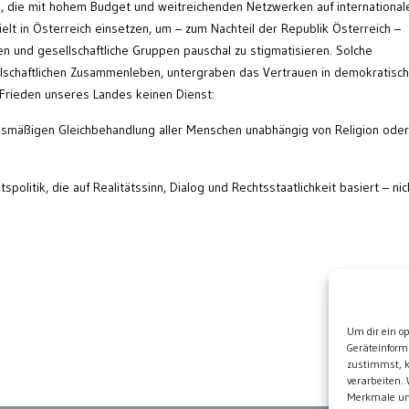
, die mit hohem Budget und weitreichenden Netzwerken auf international
elt in Österreich einsetzen, um – zum Nachteil der Republik Österreich –
 und gesellschaftliche Gruppen pauschal zu stigmatisieren. Solche
schaftlichen Zusammenleben, untergraben das Vertrauen in demokratisc
 Frieden unseres Landes keinen Dienst:
ngsmäßigen Gleichbehandlung aller Menschen unabhängig von Religion oder
spolitik, die auf Realitätssinn, Dialog und Rechtsstaatlichkeit basiert – nic
Wei
Um dir ein o
Geräteinform
zustimmst, k
verarbeiten.
Merkmale und