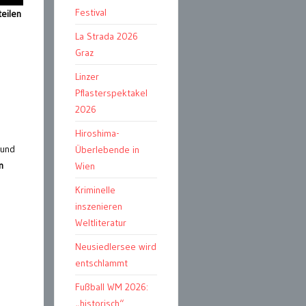
Festival
teilen
La Strada 2026
Graz
Linzer
Pflasterspektakel
2026
Hiroshima-
 und
Überlebende in
m
Wien
Kriminelle
inszenieren
Weltliteratur
Neusiedlersee wird
entschlammt
Fußball WM 2026:
„historisch“