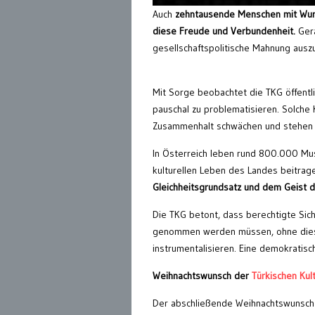
Auch
zehntausende Menschen mit Wurzel
diese Freude und Verbundenheit.
Gera
gesellschaftspolitische Mahnung ausz
Mit Sorge beobachtet die TKG öffentli
pauschal zu problematisieren. Solche
Zusammenhalt schwächen und stehen i
In Österreich leben rund 800.000 Musl
kulturellen Leben des Landes beitrage
Gleichheitsgrundsatz und dem Geist d
Die TKG betont, dass berechtigte Siche
genommen werden müssen, ohne diese
instrumentalisieren. Eine demokratis
Weihnachtswunsch der
Türkischen Kul
Der abschließende Weihnachtswunsch d