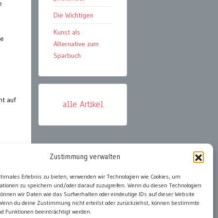
e
Die Wichtigen
Kunst als
he
Alternative zum
Sparbuch
ht auf
alle Artikel
Zustimmung verwalten
ter
ptimales Erlebnis zu bieten, verwenden wir Technologien wie Cookies, um
ationen zu speichern und/oder darauf zuzugreifen. Wenn du diesen Technologien
önnen wir Daten wie das Surfverhalten oder eindeutige IDs auf dieser Website
 Wenn du deine Zustimmung nicht erteilst oder zurückziehst, können bestimmte
 Funktionen beeinträchtigt werden.