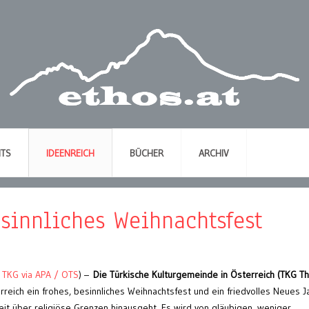
NTS
IDEENREICH
BÜCHER
ARCHIV
sinnliches Weihnachtsfest
r TKG via APA / OTS
) –
Die Türkische Kulturgemeinde in Österreich (TKG Th
eich ein frohes, besinnliches Weihnachtsfest und ein friedvolles Neues J
eit über religiöse Grenzen hinausgeht. Es wird von gläubigen, weniger