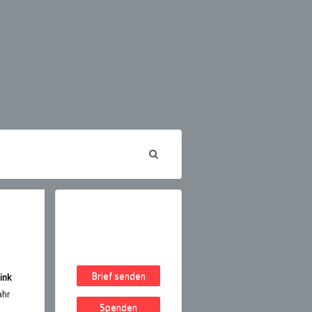
Brief senden
ink
ahr
Spenden