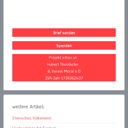
Brief senden
Spenden
Projekt ethos.at
Hubert Thurnhofer
& Verein Moral 4.0
ZVR-Zahl 1736362407
weitere Artikel:
Steirisches Vulkanland