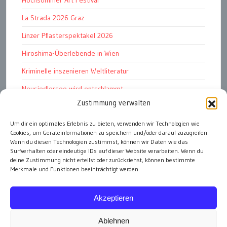
Hochsommer Art Festival
La Strada 2026 Graz
Linzer Pflasterspektakel 2026
Hiroshima-Überlebende in Wien
Kriminelle inszenieren Weltliteratur
Neusiedlersee wird entschlammt
Zustimmung verwalten
TKG wünscht besinnliches Weihnachtsfest
Um dir ein optimales Erlebnis zu bieten, verwenden wir Technologien wie
Fußball WM 2026: „historisch“
Cookies, um Geräteinformationen zu speichern und/oder darauf zuzugreifen.
Die Wichtigen
Wenn du diesen Technologien zustimmst, können wir Daten wie das
Surfverhalten oder eindeutige IDs auf dieser Website verarbeiten. Wenn du
deine Zustimmung nicht erteilst oder zurückziehst, können bestimmte
Merkmale und Funktionen beeinträchtigt werden.
alle Artikel
Akzeptieren
Ablehnen