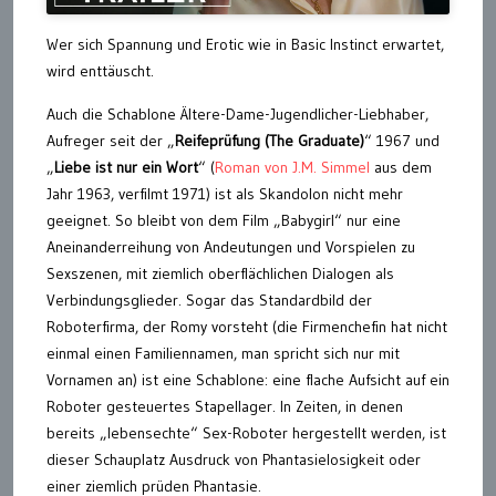
Wer sich Spannung und Erotic wie in Basic Instinct erwartet,
wird enttäuscht.
Auch die Schablone Ältere-Dame-Jugendlicher-Liebhaber,
Aufreger seit der „
Reifeprüfung (The Graduate)
“ 1967 und
„
Liebe ist nur ein Wort
“ (
Roman von J.M. Simmel
aus dem
Jahr 1963, verfilmt 1971) ist als Skandolon nicht mehr
geeignet. So bleibt von dem Film „Babygirl“ nur eine
Aneinanderreihung von Andeutungen und Vorspielen zu
Sexszenen, mit ziemlich oberflächlichen Dialogen als
Verbindungsglieder. Sogar das Standardbild der
Roboterfirma, der Romy vorsteht (die Firmenchefin hat nicht
einmal einen Familiennamen, man spricht sich nur mit
Vornamen an) ist eine Schablone: eine flache Aufsicht auf ein
Roboter gesteuertes Stapellager. In Zeiten, in denen
bereits „lebensechte“ Sex-Roboter hergestellt werden, ist
dieser Schauplatz Ausdruck von Phantasielosigkeit oder
einer ziemlich prüden Phantasie.