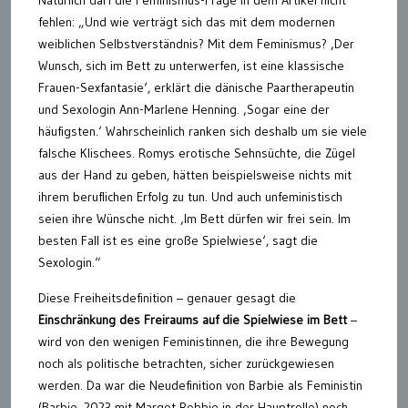
fehlen: „Und wie verträgt sich das mit dem modernen
weiblichen Selbstverständnis? Mit dem Feminismus? ‚Der
Wunsch, sich im Bett zu unterwerfen, ist eine klassische
Frauen-Sexfantasie‘, erklärt die dänische Paartherapeutin
und Sexologin Ann-Marlene Henning. ‚Sogar eine der
häufigsten.‘ Wahrscheinlich ranken sich deshalb um sie viele
falsche Klischees. Romys erotische Sehnsüchte, die Zügel
aus der Hand zu geben, hätten beispielsweise nichts mit
ihrem beruflichen Erfolg zu tun. Und auch unfeministisch
seien ihre Wünsche nicht. ‚Im Bett dürfen wir frei sein. Im
besten Fall ist es eine große Spielwiese‘, sagt die
Sexologin.“
Diese Freiheitsdefinition – genauer gesagt die
Einschränkung des Freiraums auf die Spielwiese im Bett
–
wird von den wenigen Feministinnen, die ihre Bewegung
noch als politische betrachten, sicher zurückgewiesen
werden. Da war die Neudefinition von Barbie als Feministin
(Barbie, 2023 mit Margot Robbie in der Hauptrolle) noch