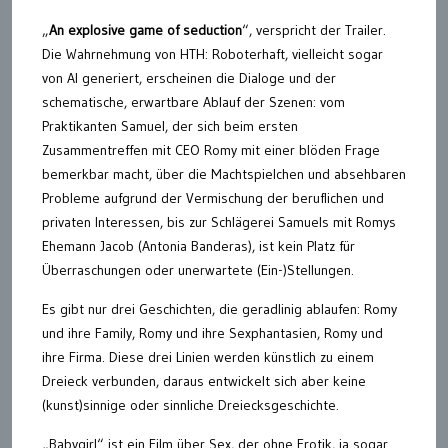
„
An explosive game of seduction
“, verspricht der Trailer.
Die Wahrnehmung von HTH: Roboterhaft, vielleicht sogar
von AI generiert, erscheinen die Dialoge und der
schematische, erwartbare Ablauf der Szenen: vom
Praktikanten Samuel, der sich beim ersten
Zusammentreffen mit CEO Romy mit einer blöden Frage
bemerkbar macht, über die Machtspielchen und absehbaren
Probleme aufgrund der Vermischung der beruflichen und
privaten Interessen, bis zur Schlägerei Samuels mit Romys
Ehemann Jacob (Antonia Banderas), ist kein Platz für
Überraschungen oder unerwartete (Ein-)Stellungen.
Es gibt nur drei Geschichten, die geradlinig ablaufen: Romy
und ihre Family, Romy und ihre Sexphantasien, Romy und
ihre Firma. Diese drei Linien werden künstlich zu einem
Dreieck verbunden, daraus entwickelt sich aber keine
(kunst)sinnige oder sinnliche Dreiecksgeschichte.
„Babygirl“ ist ein Film über Sex, der ohne Erotik, ja sogar