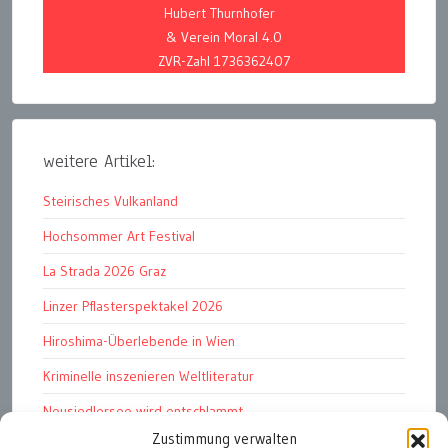
Hubert Thurnhofer
& Verein Moral 4.0
ZVR-Zahl 1736362407
weitere Artikel:
Steirisches Vulkanland
Hochsommer Art Festival
La Strada 2026 Graz
Linzer Pflasterspektakel 2026
Hiroshima-Überlebende in Wien
Kriminelle inszenieren Weltliteratur
Neusiedlersee wird entschlammt
Zustimmung verwalten
TKG wünscht besinnliches Weihnachtsfest