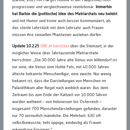
progressiver und vergleichsweise revolutionär.
Immerhin
hat Barbie die (politische) Idee des Matriarchats neu belebt
und mit Humor und Ironie auch besser kommuniziert, als
das sterile Lehrstück mit dem Lehrsatz: auch Frauen
müssen ihre sexuellen Phantasien ausleben dürfen.
Update 10.2.25
ORF.at berichtet
über die Steinzeit, in der
möglicher Weise über Jahrtausende Matriarchate
herrschten: „Die 30.000 Jahre alte Venus von Willendorf ist
nur eine, die Venus vom Hohle Fels, mit 40.000 Jahren
älteste bekannte Menschenfigur, eine zweite: Nur wenig
bekannt ist, dass die Darstellungen von Menschen im
Paläolithikum aller Regel nach weiblich waren. Aus dem
Zeitraum bis zum Ende der Kaltzeit vor 10.000 Jahren
wurden weltweit – von Indonesien bis Österreich –
insgesamt 700 Menschendarstellungen gefunden, darunter
nur 70 vermutlich männliche. Die Mehrheit: 630 oft
selbstbewusste, teils üppige, eindeutig als Frauen
erkennbare Figurinen.“