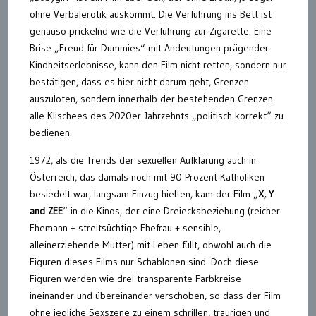
ohne Verbalerotik auskommt. Die Verführung ins Bett ist
genauso prickelnd wie die Verführung zur Zigarette. Eine
Brise „Freud für Dummies“ mit Andeutungen prägender
Kindheitserlebnisse, kann den Film nicht retten, sondern nur
bestätigen, dass es hier nicht darum geht, Grenzen
auszuloten, sondern innerhalb der bestehenden Grenzen
alle Klischees des 2020er Jahrzehnts „politisch korrekt“ zu
bedienen.
1972, als die Trends der sexuellen Aufklärung auch in
Österreich, das damals noch mit 90 Prozent Katholiken
besiedelt war, langsam Einzug hielten, kam der Film „
X, Y
and ZEE
“ in die Kinos, der eine Dreiecksbeziehung (reicher
Ehemann + streitsüchtige Ehefrau + sensible,
alleinerziehende Mutter) mit Leben füllt, obwohl auch die
Figuren dieses Films nur Schablonen sind. Doch diese
Figuren werden wie drei transparente Farbkreise
ineinander und übereinander verschoben, so dass der Film
ohne jegliche Sexszene zu einem schrillen, traurigen und