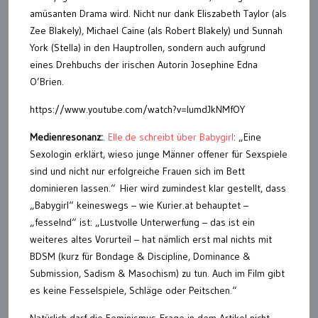
amüsanten Drama wird. Nicht nur dank Eliszabeth Taylor (als
Zee Blakely), Michael Caine (als Robert Blakely) und Sunnah
York (Stella) in den Hauptrollen, sondern auch aufgrund
eines Drehbuchs der irischen Autorin Josephine Edna
O’Brien.
https://www.youtube.com/watch?v=lumdJkNMfOY
Medienresonanz:
.
Elle.de schreibt über Babygirl
: „Eine
Sexologin erklärt, wieso junge Männer offener für Sexspiele
sind und nicht nur erfolgreiche Frauen sich im Bett
dominieren lassen.“ Hier wird zumindest klar gestellt, dass
„Babygirl“ keineswegs – wie Kurier.at behauptet –
„fesselnd“ ist: „Lustvolle Unterwerfung – das ist ein
weiteres altes Vorurteil – hat nämlich erst mal nichts mit
BDSM (kurz für Bondage & Discipline, Dominance &
Submission, Sadism & Masochism) zu tun. Auch im Film gibt
es keine Fesselspiele, Schläge oder Peitschen.“
Natürlich darf die Feminismus-Frage in dem Artikel nicht