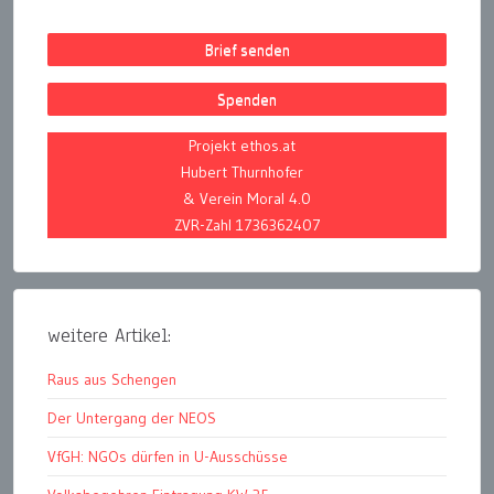
Brief senden
Spenden
Projekt ethos.at
Hubert Thurnhofer
& Verein Moral 4.0
ZVR-Zahl 1736362407
weitere Artikel:
Raus aus Schengen
Der Untergang der NEOS
VfGH: NGOs dürfen in U-Ausschüsse