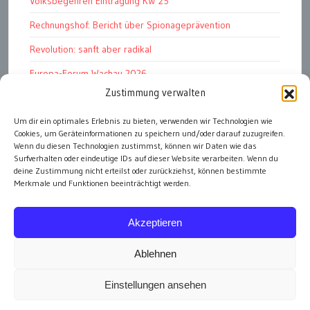
Volksbegehren Eintragung KW 25
Rechnungshof: Bericht über Spionageprävention
Revolution: sanft aber radikal
Europa-Forum Wachau 2026
Zustimmung verwalten
Amnesty Report 2025/26
Attac kritisiert neues EU-Rüstungspaket
Um dir ein optimales Erlebnis zu bieten, verwenden wir Technologien wie
Cookies, um Geräteinformationen zu speichern und/oder darauf zuzugreifen.
Ungarn ist demokratischer als Österreich
Wenn du diesen Technologien zustimmst, können wir Daten wie das
Surfverhalten oder eindeutige IDs auf dieser Website verarbeiten. Wenn du
deine Zustimmung nicht erteilst oder zurückziehst, können bestimmte
Merkmale und Funktionen beeinträchtigt werden.
alle Artikel
Akzeptieren
Ablehnen
Einstellungen ansehen
Impressum