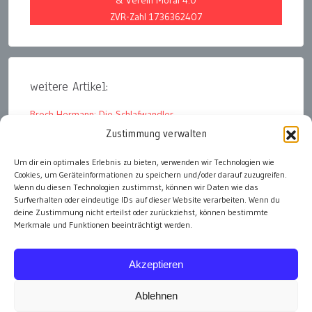
ZVR-Zahl 1736362407
weitere Artikel:
Broch Hermann: Die Schlafwandler
Zustimmung verwalten
eegtrtretr
erfrf
Um dir ein optimales Erlebnis zu bieten, verwenden wir Technologien wie
Cookies, um Geräteinformationen zu speichern und/oder darauf zuzugreifen.
Hello world!
Wenn du diesen Technologien zustimmst, können wir Daten wie das
Surfverhalten oder eindeutige IDs auf dieser Website verarbeiten. Wenn du
deine Zustimmung nicht erteilst oder zurückziehst, können bestimmte
Merkmale und Funktionen beeinträchtigt werden.
alle Artikel
Akzeptieren
Ablehnen