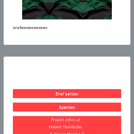
erwfwevwevwvewv
Seitennummerierung
der
Beiträge
Brief senden
Spenden
Projekt ethos.at
Hubert Thurnhofer
& Verein Moral 4.0