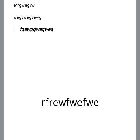
etrgwegvw
wegvwegvewg
fgewggwegweg
rfrewfwefwe