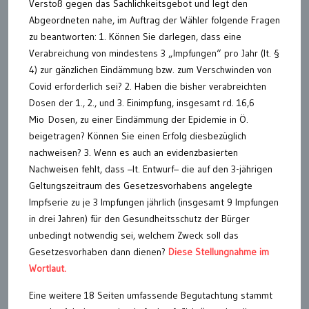
Verstoß gegen das Sachlichkeitsgebot und legt den
Abgeordneten nahe, im Auftrag der Wähler folgende Fragen
zu beantworten: 1. Können Sie darlegen, dass eine
Verabreichung von mindestens 3 „Impfungen“ pro Jahr (lt. §
4) zur gänzlichen Eindämmung bzw. zum Verschwinden von
Covid erforderlich sei? 2. Haben die bisher verabreichten
Dosen der 1., 2., und 3. Einimpfung, insgesamt rd. 16,6
Mio Dosen, zu einer Eindämmung der Epidemie in Ö.
beigetragen? Können Sie einen Erfolg diesbezüglich
nachweisen? 3. Wenn es auch an evidenzbasierten
Nachweisen fehlt, dass –lt. Entwurf– die auf den 3-jährigen
Geltungszeitraum des Gesetzesvorhabens angelegte
Impfserie zu je 3 Impfungen jährlich (insgesamt 9 Impfungen
in drei Jahren) für den Gesundheitsschutz der Bürger
unbedingt notwendig sei, welchem Zweck soll das
Gesetzesvorhaben dann dienen?
Diese Stellungnahme im
Wortlaut.
Eine weitere 18 Seiten umfassende Begutachtung stammt