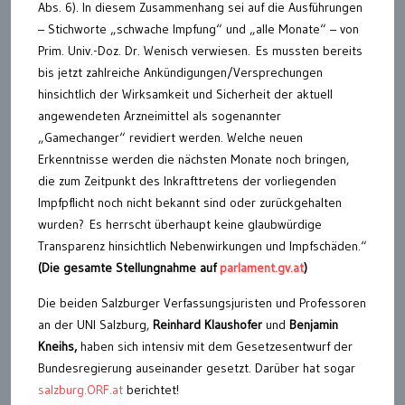
Abs. 6). In diesem Zusammenhang sei auf die Ausführungen
– Stichworte „schwache Impfung“ und „alle Monate“ – von
Prim. Univ.-Doz. Dr. Wenisch verwiesen. Es mussten bereits
bis jetzt zahlreiche Ankündigungen/Versprechungen
hinsichtlich der Wirksamkeit und Sicherheit der aktuell
angewendeten Arzneimittel als sogenannter
„Gamechanger“ revidiert werden. Welche neuen
Erkenntnisse werden die nächsten Monate noch bringen,
die zum Zeitpunkt des Inkrafttretens der vorliegenden
Impfpflicht noch nicht bekannt sind oder zurückgehalten
wurden? Es herrscht überhaupt keine glaubwürdige
Transparenz hinsichtlich Nebenwirkungen und Impfschäden.“
(Die gesamte Stellungnahme auf
parlament.gv.at
)
Die beiden Salzburger Verfassungsjuristen und Professoren
an der UNI Salzburg,
Reinhard Klaushofer
und
Benjamin
Kneihs,
haben sich intensiv mit dem Gesetzesentwurf der
Bundesregierung auseinander gesetzt. Darüber hat sogar
salzburg.ORF.at
berichtet!