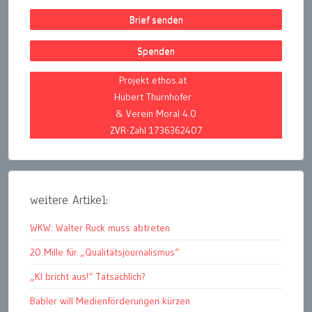
Brief senden
Spenden
Projekt ethos.at
Hubert Thurnhofer
& Verein Moral 4.0
ZVR-Zahl 1736362407
weitere Artikel:
WKW: Walter Ruck muss abtreten
20 Mille für „Qualitätsjournalismus“
„KI bricht aus!“ Tatsächlich?
Babler will Medienförderungen kürzen