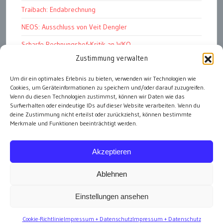
Traibach: Endabrechnung
NEOS: Ausschluss von Veit Dengler
Scharfe Rechnungshof-Kritik an WKO
Zustimmung verwalten
Pelletspreise steigen massiv
Um dir ein optimales Erlebnis zu bieten, verwenden wir Technologien wie
Werbemüll: unüberbietbar
Cookies, um Geräteinformationen zu speichern und/oder darauf zuzugreifen.
Graz Stadt der HerzensbrecherInnen
Wenn du diesen Technologien zustimmst, können wir Daten wie das
Surfverhalten oder eindeutige IDs auf dieser Website verarbeiten. Wenn du
deine Zustimmung nicht erteilst oder zurückziehst, können bestimmte
Merkmale und Funktionen beeinträchtigt werden.
alle Artikel
Akzeptieren
Ablehnen
Einstellungen ansehen
Impressum
Cookie-Richtlinie
Impressum + Datenschutz
Impressum + Datenschutz