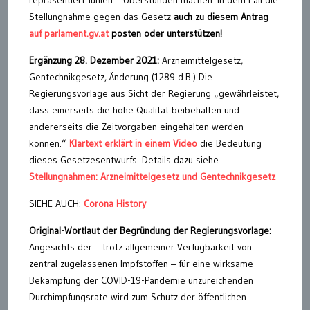
repräsentiert fühlen – Überstunden machen. In dem Fall die
Stellungnahme gegen das Gesetz
auch zu diesem Antrag
auf parlament.gv.at
posten oder unterstützen!
Ergänzung 28. Dezember 2021:
Arzneimittelgesetz,
Gentechnikgesetz, Änderung (1289 d.B.) Die
Regierungsvorlage aus Sicht der Regierung „gewährleistet,
dass einerseits die hohe Qualität beibehalten und
andererseits die Zeitvorgaben eingehalten werden
können.“
Klartext erklärt in einem Video
die Bedeutung
dieses Gesetzesentwurfs. Details dazu siehe
Stellungnahmen: Arzneimittelgesetz und Gentechnikgesetz
SIEHE AUCH:
Corona History
Original-Wortlaut der Begründung der Regierungsvorlage:
Angesichts der – trotz allgemeiner Verfügbarkeit von
zentral zugelassenen Impfstoffen – für eine wirksame
Bekämpfung der COVID-19-Pandemie unzureichenden
Durchimpfungsrate wird zum Schutz der öffentlichen