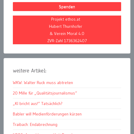
Spenden
Projekt ethos.at
Hubert Thurnhofer
& Verein Moral 4.0
ZVR-Zahl 1736362407
weitere Artikel:
WKW: Walter Ruck muss abtreten
20 Mille für „Qualitätsjournalismus“
„KI bricht aus!“ Tatsächlich?
Babler will Medienförderungen kürzen
Traibach: Endabrechnung