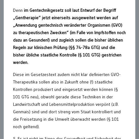
Denn
im Gentechnikgesetz soll laut Entwurf der Begriff
„Gentherapie“ jetzt einerseits ausgeweitet werden auf
„Anwendung gentechnisch veränderter Organismen (GVO)
zu therapeutischen Zwecken“ (im Falle von Impfstoffen noch
dazu an Gesunden!) und zugleich sollen die bisher üblichen
Regeln zur klinischen Prüfung (§§ 74-78a GTG) und die
bisher übliche staatliche Kontrolle (§ 101 GTG) gestrichen
werden.
Diese im Gesetzestext zudem nicht klar definierten GVO-
Therapeutika sollen also in Zukunft ohne (!) staatliche
Kontrollen produziert und eingesetzt werden können (§
101 GTG neu), obwohl gerade diese Techniken in der
Landwirtschaft und Lebensmittelproduktion verpönt (z.B.
Genmais) sind und dort streng vom Staat kontrolliert und
die Freisetzung in die Umwelt überwacht werden (§ 101
noch geltend).
5. Es ist nicht im Sinne der Gesundheit und Sicherheit der