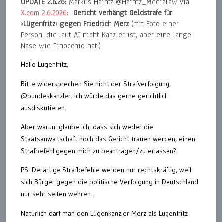
UPDATE 2.6.26:
Markus Haintz @Haintz_MediaLaw via
X.com 2.6.2026:
Gericht verhängt Geldstrafe für
›Lügenfritz‹ gegen Friedrich Merz
(mit Foto einer
Person, die laut AI nicht Kanzler ist, aber eine lange
Nase wie Pinocchio hat.)
Hallo Lügenfritz,
Bitte widersprechen Sie nicht der Strafverfolgung,
@bundeskanzler. Ich würde das gerne gerichtlich
ausdiskutieren.
Aber warum glaube ich, dass sich weder die
Staatsanwaltschaft noch das Gericht trauen werden, einen
Strafbefehl gegen mich zu beantragen/zu erlassen?
PS: Derartige Strafbefehle werden nur rechtskräftig, weil
sich Bürger gegen die politische Verfolgung in Deutschland
nur sehr selten wehren.
Natürlich darf man den Lügenkanzler Merz als Lügenfritz