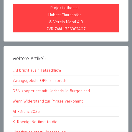
Projekt ethos.at
Hubert Thurnhofer
& Verein Moral 4.0
ZVR-Zahl 1736362407
weitere Artikel:
„KI bricht aus!“ Tatsächlich?
Zwangsgebühr ORF: Einspruch
DSN kooperiert mit Hochschule Burgenland
Wenn Widerstand zur Phrase verkommt
AIT-Bilanz 2025
K. Koenig: No time to die