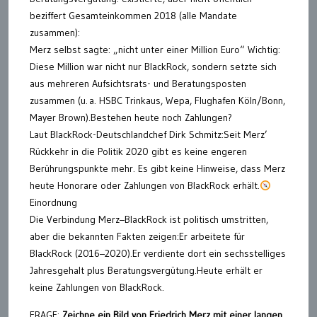
beziffert Gesamteinkommen 2018 (alle Mandate
zusammen):
Merz selbst sagte: „nicht unter einer Million Euro“ Wichtig:
Diese Million war nicht nur BlackRock, sondern setzte sich
aus mehreren Aufsichtsrats- und Beratungsposten
zusammen (u. a. HSBC Trinkaus, Wepa, Flughafen Köln/Bonn,
Mayer Brown).Bestehen heute noch Zahlungen?
Laut BlackRock-Deutschlandchef Dirk Schmitz:Seit Merz’
Rückkehr in die Politik 2020 gibt es keine engeren
Berührungspunkte mehr. Es gibt keine Hinweise, dass Merz
heute Honorare oder Zahlungen von BlackRock erhält.
Einordnung
Die Verbindung Merz–BlackRock ist politisch umstritten,
aber die bekannten Fakten zeigen:Er arbeitete für
BlackRock (2016–2020).Er verdiente dort ein sechsstelliges
Jahresgehalt plus Beratungsvergütung.Heute erhält er
keine Zahlungen von BlackRock.
FRAGE:
Zeichne ein Bild von Friedrich Merz mit einer langen