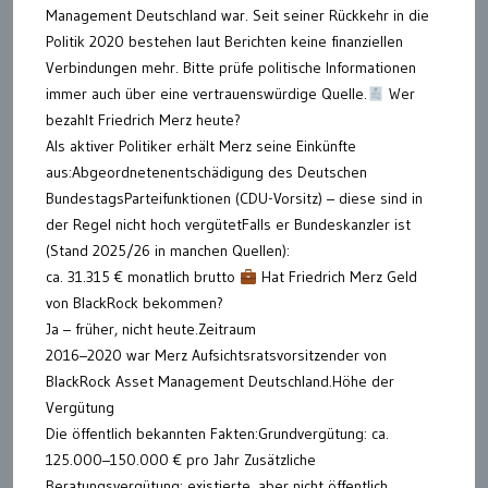
Management Deutschland war. Seit seiner Rückkehr in die
Politik 2020 bestehen laut Berichten keine finanziellen
Verbindungen mehr. Bitte prüfe politische Informationen
immer auch über eine vertrauenswürdige Quelle.
Wer
bezahlt Friedrich Merz heute?
Als aktiver Politiker erhält Merz seine Einkünfte
aus:Abgeordnetenentschädigung des Deutschen
BundestagsParteifunktionen (CDU-Vorsitz) – diese sind in
der Regel nicht hoch vergütetFalls er Bundeskanzler ist
(Stand 2025/26 in manchen Quellen):
ca. 31.315 € monatlich brutto
Hat Friedrich Merz Geld
von BlackRock bekommen?
Ja – früher, nicht heute.Zeitraum
2016–2020 war Merz Aufsichtsratsvorsitzender von
BlackRock Asset Management Deutschland.Höhe der
Vergütung
Die öffentlich bekannten Fakten:Grundvergütung: ca.
125.000–150.000 € pro Jahr Zusätzliche
Beratungsvergütung: existierte, aber nicht öffentlich