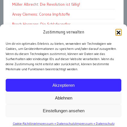
Müller Albrecht: Die Revolution ist fällig!
Arvay Clemens: Corona Impfstoffe
Broch Hermann: Die Schlafwandler
Zustimmung verwalten
Kohout Pavel: Ende der Großen Ferien
Bonelli Raphael: Kopflos
Um dir ein optimales Erlebnis zu bieten, verwenden wir Technologien wie
Cookies, um Geräteinformationen zu speichern und/oder darauf zuzugreifen.
Luczak Andreas: Deutschlands Energiewende
Wenn du diesen Technologien zustimmst, können wir Daten wie das
Surfverhalten oder eindeutige IDs auf dieser Website verarbeiten. Wenn du
deine Zustimmung nicht erteilst oder zurückziehst, können bestimmte
Merkmale und Funktionen beeinträchtigt werden.
alle Artikel
Akzeptieren
Ablehnen
Einstellungen ansehen
Impressum
Cookie-Richtlinie
Impressum + Datenschutz
Impressum + Datenschutz