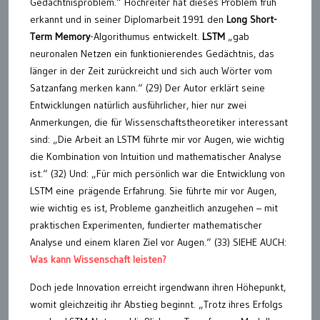
Gedächtnisproblem.“ Hochreiter hat dieses Problem früh
erkannt und in seiner Diplomarbeit 1991 den
Long Short-
Term Memory
-Algorithumus entwickelt.
LSTM
„gab
neuronalen Netzen ein funktionierendes Gedächtnis, das
länger in der Zeit zurückreicht und sich auch Wörter vom
Satzanfang merken kann.“ (29) Der Autor erklärt seine
Entwicklungen natürlich ausführlicher, hier nur zwei
Anmerkungen, die für Wissenschaftstheoretiker interessant
sind: „Die Arbeit an LSTM führte mir vor Augen, wie wichtig
die Kombination von Intuition und mathematischer Analyse
ist.“ (32) Und: „Für mich persönlich war die Entwicklung von
LSTM eine prägende Erfahrung. Sie führte mir vor Augen,
wie wichtig es ist, Probleme ganzheitlich anzugehen – mit
praktischen Experimenten, fundierter mathematischer
Analyse und einem klaren Ziel vor Augen.“ (33) SIEHE AUCH:
Was kann Wissenschaft leisten?
Doch jede Innovation erreicht irgendwann ihren Höhepunkt,
womit gleichzeitig ihr Abstieg beginnt. „Trotz ihres Erfolgs