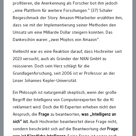
profitieren, die Anerkennung als Forscher bot ihm jedoch
„eine Plattform für weitere Forschungen.“ (37) Schaler
Beigeschmack der Story: Amazon-Mitarbeiter erzählten ihm,
dass sie mit der Implementierung seiner Methoden den
Umsatz um eine Milliarde Dollar steigern konnten. Das
Dankeschön waren „zwei Mojitos von Amazon“.
Vielleicht war es eine Reaktion darauf, dass Hochreiter seit
2023 versucht, auch als Gründer der NXAI GmbH zu
reüssieren. Doch sein Herz schlägt für die
Grundlagenforschung, seit 2006 ist er Professor an der
Linzer Johannes Kepler-Universität.
Ein Philosoph ist naturgemäß skeptisch, wenn der große
Begriff der Intelligenz von Computerexperten für die KI
reklamiert wird. Doch die KI-Experten erheben nicht den
Anspruch, die
Frage
zu beantworten,
was „Intelligenz an
sich“ ist.
Auch Hochreiter beantwortet diese Frage nicht,
sondern beschränkt sich auf die Beantwortung de
r Frage:
was ist Künstliche Intelligenz.
Seine Frage ist sogar noch