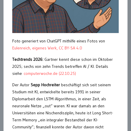
Foto generiert von ChatGPT mithilfe eines Fotos von
Eulenreich, eigenes Werk, CC BY-SA 4.0
Techtrends 2026:
Gartner kennt diese schon im Oktober
2025; sechs von zehn Trends betreffen AI / KI. Details
siehe
computerwoche.de (22.10.25)
Der Autor
Sepp Hochreiter
beschäftigt sich seit seinem
Studium mit KI, entwickelte bereits 1991 in seiner
Diplomarbeit den LSTM-Algorithmus, in einer Zeit, als
neuronale Netze „out“ waren. KI war damals an den
Universitäten eine Nischendisziplin, heute ist Long Short-
Term Memory „ein integraler Bestandteil der KI-
Community“; finanziell konnte der Autor davon nicht