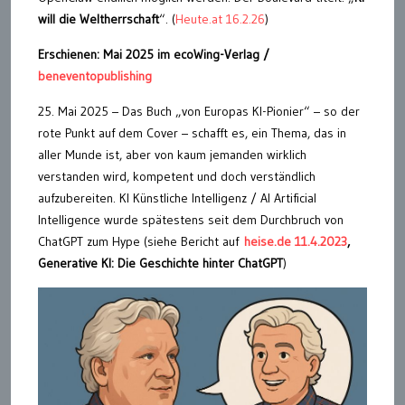
will die Weltherrschaft
“. (
Heute.at 16.2.26
)
Erschienen: Mai 2025 im ecoWing-Verlag /
beneventopublishing
25. Mai 2025 – Das Buch „von Europas KI-Pionier“ – so der
rote Punkt auf dem Cover – schafft es, ein Thema, das in
aller Munde ist, aber von kaum jemanden wirklich
verstanden wird, kompetent und doch verständlich
aufzubereiten. KI Künstliche Intelligenz / AI Artificial
Intelligence wurde spätestens seit dem Durchbruch von
ChatGPT zum Hype (siehe Bericht auf
heise.de 11.4.2023
,
Generative KI: Die Geschichte hinter ChatGPT
)