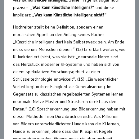
präziser: „
Was kann künstliche Intelligenz?“
und diese
impliziert:
„Was kann Künstliche Intelligenz nicht?“
Hochreiter stellt keine Definition, sondern einen
moralischen Appell an den Anfang seines Buches:
„Künstliche Intelligenz darf kein Selbstzweck sein. Am Ende
muss sie uns Menschen dienen.“ (12) Er erklärt weiters, wie
KI funktioniert (nicht, was sie ist): „neuronale Netze sind
das Herzstück moderner KI-Systeme und haben sich von
einem spekulativen Forschungsgebiet zu einer
Schlüsseltechnologie entwickelt“. (15) „Ein wesentlicher
Vorteil liegt in ihrer Fähigkeit zur Generalisierung. Im
Gegensatz zu klassischen regelbasierten Systemen lernen
neuronale Netze Muster und Strukturen direkt aus den
Daten.“ (16) Spracherkennung und Bilderkennung haben mit
dieser Methode ihren Durchbruch erreicht. Aus Millionen
von Bildern unterschiedlichster Hunde kann die KI lernen,
Hunde zu erkennen, ohne dass der KI explizit Regeln
vorgegeben werden. Ebenso muss sie aber auch mit