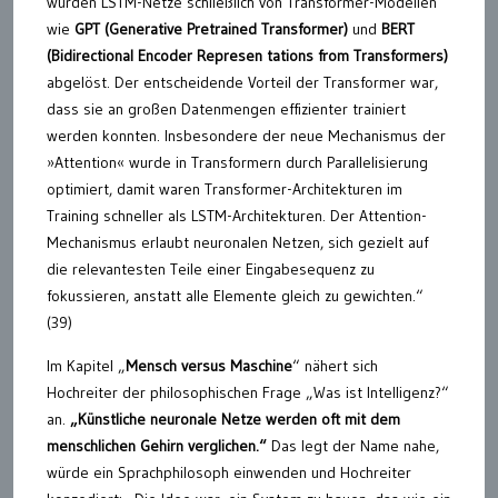
wurden LSTM-Netze schließlich von Transformer-Modellen
wie
GPT (Generative Pretrained Transformer)
und
BERT
(Bidirectional Encoder Represen tations from Transformers)
abgelöst. Der entscheidende Vorteil der Transformer war,
dass sie an großen Datenmengen effizienter trainiert
werden konnten. Insbesondere der neue Mechanismus der
»Attention« wurde in Transformern durch Parallelisierung
optimiert, damit waren Transformer-Architekturen im
Training schneller als LSTM-Architekturen. Der Attention-
Mechanismus erlaubt neuronalen Netzen, sich gezielt auf
die relevantesten Teile einer Eingabesequenz zu
fokussieren, anstatt alle Elemente gleich zu gewichten.“
(39)
Im Kapitel „
Mensch versus Maschine
“ nähert sich
Hochreiter der philosophischen Frage „Was ist Intelligenz?“
an.
„Künstliche neuronale Netze werden oft mit dem
menschlichen Gehirn verglichen.“
Das legt der Name nahe,
würde ein Sprachphilosoph einwenden und Hochreiter