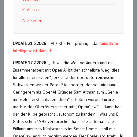
KI AI links
Alle Seiten
UPDATE 21.5.2026
– AI / KI = Politpropaganda.
Künstliche
Intelligenz ist dämlich.
UPDATE 17.2.2026:
„Ich will die Welt verändern und die
Zusammenarbeit mit Open AI ist der schnellste Weg, dies
für alle zu erreichen“, erklärte der oberösterreichische
Softwareentwickler Peter Steinberger, der von niemand
Geringerem als OpenAI-Gründer Sam Altman zum „Genie
mit vielen erstaunlichen Ideen“ erhoben wurde. Furore
machte der Oberösterreicher mit „OpenClaw“ – damit hat
der der KI beigebracht „autonom zu handeln“. Was uns Bill
Gates schon 1995 versprochen hat – die automatische
Füllung unseres Kühlschranks im Smart Home – soll mit
OpenClaw endllich möglich werden. Der Boulevard titelt: „
KI