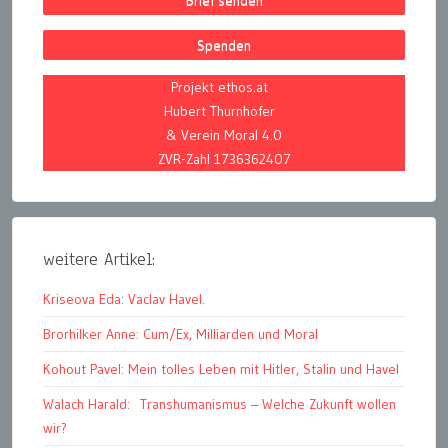
Spenden
Projekt ethos.at
Hubert Thurnhofer
& Verein Moral 4.0
ZVR-Zahl 1736362407
weitere Artikel:
Kriseova Eda: Vaclav Havel.
Brorhilker Anne: Cum/Ex, Milliarden und Moral
Kohout Pavel: Mein tolles Leben mit Hitler, Stalin und Havel
Walach Harald: Transhumanismus – Welche Zukunft wollen
wir?