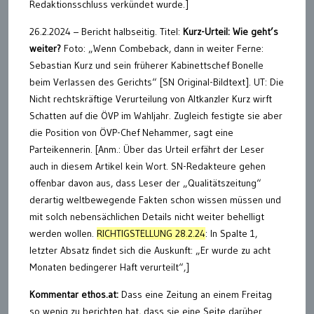
Redaktionsschluss verkündet wurde.]
26.2.2024 – Bericht halbseitig. Titel:
Kurz-Urteil: Wie geht’s
weiter?
Foto: „Wenn Combeback, dann in weiter Ferne:
Sebastian Kurz und sein früherer Kabinettschef Bonelle
beim Verlassen des Gerichts“ [SN Original-Bildtext]. UT: Die
Nicht rechtskräftige Verurteilung von Altkanzler Kurz wirft
Schatten auf die ÖVP im Wahljahr. Zugleich festigte sie aber
die Position von ÖVP-Chef Nehammer, sagt eine
Parteikennerin. [Anm.: Über das Urteil erfährt der Leser
auch in diesem Artikel kein Wort. SN-Redakteure gehen
offenbar davon aus, dass Leser der „Qualitätszeitung“
derartig weltbewegende Fakten schon wissen müssen und
mit solch nebensächlichen Details nicht weiter behelligt
werden wollen.
RICHTIGSTELLUNG 28.2.24
: In Spalte 1,
letzter Absatz findet sich die Auskunft: „Er wurde zu acht
Monaten bedingerer Haft verurteilt“,]
Kommentar ethos.at:
Dass eine Zeitung an einem Freitag
so wenig zu berichten hat, dass sie eine Seite darüber