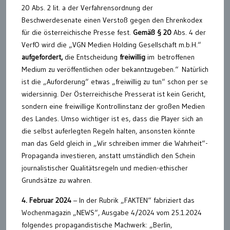
20 Abs. 2 lit. a der Verfahrensordnung der
Beschwerdesenate einen Verstoß gegen den Ehrenkodex
für die österreichische Presse fest.
Gemäß § 20
Abs. 4 der
VerfO wird die „VGN Medien Holding Gesellschaft m.b.H.“
aufgefordert,
die Entscheidung
freiwillig
im betroffenen
Medium zu veröffentlichen oder bekanntzugeben.“ Natürlich
ist die „Auforderung“ etwas „freiwillig zu tun“ schon per se
widersinnig. Der Österreichische Presserat ist kein Gericht,
sondern eine freiwillige Kontrollinstanz der großen Medien
des Landes. Umso wichtiger ist es, dass die Player sich an
die selbst auferlegten Regeln halten, ansonsten könnte
man das Geld gleich in „Wir schreiben immer die Wahrheit“-
Propaganda investieren, anstatt umständlich den Schein
journalistischer Qualitätsregeln und medien-ethischer
Grundsätze zu wahren.
4. Februar 2024
– In der Rubrik „FAKTEN“ fabriziert das
Wochenmagazin „NEWS“, Ausgabe 4/2024 vom 25.1.2024
folgendes propagandistische Machwerk: „Berlin,