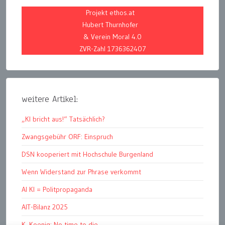
Projekt ethos.at
Hubert Thurnhofer
& Verein Moral 4.0
ZVR-Zahl 1736362407
weitere Artikel:
„KI bricht aus!“ Tatsächlich?
Zwangsgebühr ORF: Einspruch
DSN kooperiert mit Hochschule Burgenland
Wenn Widerstand zur Phrase verkommt
AI KI = Politpropaganda
AIT-Bilanz 2025
K. Koenig: No time to die