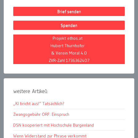
Brief senden
Spenden
Projekt ethos.at
Hubert Thurnhofer
& Verein Moral 4.0
ZVR-Zahl 1736362407
weitere Artikel:
„KI bricht aus!“ Tatsächlich?
Zwangsgebühr ORF: Einspruch
DSN kooperiert mit Hochschule Burgenland
Wenn Widerstand zur Phrase verkommt