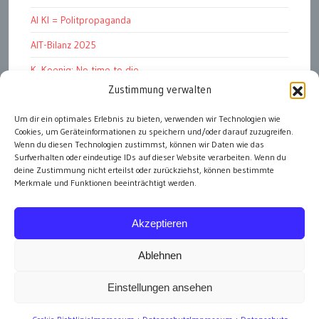
AI KI = Politpropaganda
AIT-Bilanz 2025
K. Koenig: No time to die
Zustimmung verwalten
Hinschauen statt Wegschauen
EMRK Art. 15: „das Leben der Nation“
Um dir ein optimales Erlebnis zu bieten, verwenden wir Technologien wie
Cookies, um Geräteinformationen zu speichern und/oder darauf zuzugreifen.
Pressfreedom Report ignoriert EU-Sanktionen
Wenn du diesen Technologien zustimmst, können wir Daten wie das
Surfverhalten oder eindeutige IDs auf dieser Website verarbeiten. Wenn du
deine Zustimmung nicht erteilst oder zurückziehst, können bestimmte
Merkmale und Funktionen beeinträchtigt werden.
alle Artikel
Akzeptieren
Ablehnen
Einstellungen ansehen
Impressum