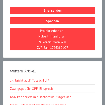
Brief senden
Spenden
Projekt ethos.at
Hubert Thurnhofer
& Verein Moral 4.0
ZVR-Zahl 1736362407
weitere Artikel:
„KI bricht aus!“ Tatsächlich?
Zwangsgebühr ORF: Einspruch
DSN kooperiert mit Hochschule Burgenland