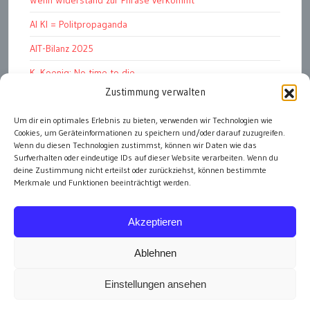
Wenn Widerstand zur Phrase verkommt
AI KI = Politpropaganda
AIT-Bilanz 2025
K. Koenig: No time to die
Zustimmung verwalten
Hinschauen statt Wegschauen
Um dir ein optimales Erlebnis zu bieten, verwenden wir Technologien wie
EMRK Art. 15: „das Leben der Nation“
Cookies, um Geräteinformationen zu speichern und/oder darauf zuzugreifen.
Pressfreedom Report ignoriert EU-Sanktionen
Wenn du diesen Technologien zustimmst, können wir Daten wie das
Surfverhalten oder eindeutige IDs auf dieser Website verarbeiten. Wenn du
deine Zustimmung nicht erteilst oder zurückziehst, können bestimmte
Merkmale und Funktionen beeinträchtigt werden.
alle Artikel
Akzeptieren
Ablehnen
Einstellungen ansehen
Impressum