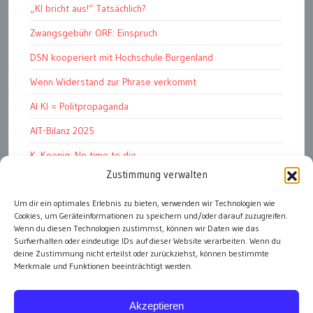
„KI bricht aus!“ Tatsächlich?
Zwangsgebühr ORF: Einspruch
DSN kooperiert mit Hochschule Burgenland
Wenn Widerstand zur Phrase verkommt
AI KI = Politpropaganda
AIT-Bilanz 2025
K. Koenig: No time to die
Zustimmung verwalten
Hinschauen statt Wegschauen
EMRK Art. 15: „das Leben der Nation“
Um dir ein optimales Erlebnis zu bieten, verwenden wir Technologien wie
Cookies, um Geräteinformationen zu speichern und/oder darauf zuzugreifen.
Pressfreedom Report ignoriert EU-Sanktionen
Wenn du diesen Technologien zustimmst, können wir Daten wie das
Surfverhalten oder eindeutige IDs auf dieser Website verarbeiten. Wenn du
deine Zustimmung nicht erteilst oder zurückziehst, können bestimmte
Merkmale und Funktionen beeinträchtigt werden.
alle Artikel
Akzeptieren