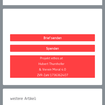
Brief senden
Spenden
Projekt ethos.at
Hubert Thurnhofer
& Verein Moral 4.0
ZVR-Zahl 1736362407
weitere Artikel: