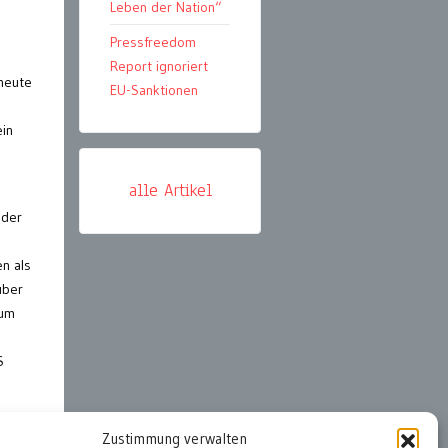
Leben der Nation“
Pressfreedom
Report ignoriert
heute
EU-Sanktionen
ein
alle Artikel
 der
.
n als
über
zum
S
Zustimmung verwalten