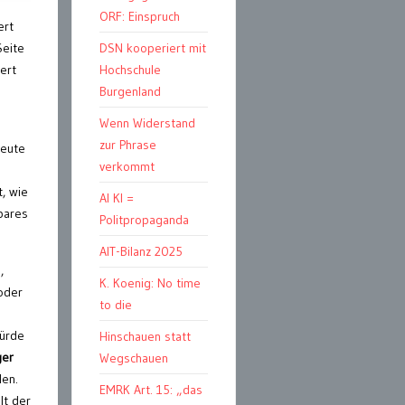
ORF: Einspruch
ert
Seite
DSN kooperiert mit
ert
Hochschule
Burgenland
Wenn Widerstand
zur Phrase
heute
verkommt
t, wie
AI KI =
bares
Politpropaganda
AIT-Bilanz 2025
,
K. Koenig: No time
oder
to die
ürde
Hinschauen statt
ger
Wegschauen
len.
EMRK Art. 15: „das
lt der