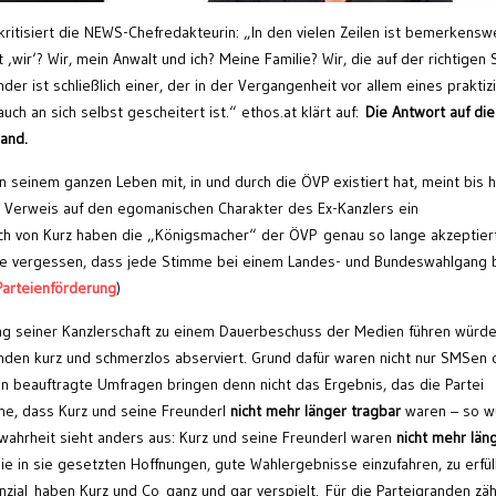
itisiert die NEWS-Chefredakteurin: „In den vielen Zeilen ist bemerkensw
 ‚wir‘? Wir, mein Anwalt und ich? Meine Familie? Wir, die auf der richtigen 
r ist schließlich einer, der in der Vergangenheit vor allem eines praktizi
ch auch an sich selbst gescheitert ist.“ ethos.at klärt auf:
Die Antwort auf die
Hand.
 in seinem ganzen Leben mit, in und durch die ÖVP existiert hat, meint bis 
 Verweis auf den egomanischen Charakter des Ex-Kanzlers ein
ch von Kurz haben die „Königsmacher“ der ÖVP
genau
so lange akzeptier
ie vergessen, dass jede Stimme bei einem Landes- und Bundeswahlgang 
Parteienförderung
)
ng seiner Kanzlerschaft zu einem Dauerbeschuss der Medien führen würde
den kurz und schmerzlos abserviert. Grund dafür waren nicht nur SMSen 
n beauftragte Umfragen bringen denn nicht das Ergebnis, das die Partei
che, dass Kurz und seine Freunderl
nicht mehr länger tragbar
waren – so w
eiwahrheit sieht anders aus: Kurz und seine Freunderl waren
nicht mehr län
die in sie gesetzten Hoffnungen, gute Wahlergebnisse einzufahren, zu erfül
nzial
haben Kurz und Co
ganz und gar verspielt.
Für die Parteigranden zäh