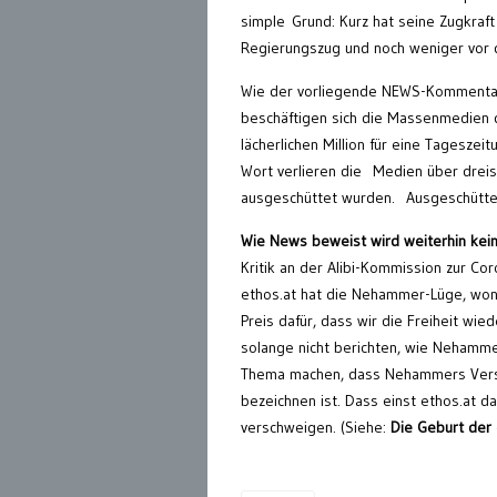
simple
Grund: Kurz hat seine Zugkraft
Regierungszug und noch weniger vor d
Wie der vorliegende NEWS-Kommentar 
beschäftigen sich die Massenmedien d
lächerlichen Million für eine Tagesze
Wort verlieren die Medien über dreist
ausgeschüttet wurden. Ausgeschütte
Wie News beweist wird weiterhin kein
Kritik an der Alibi-Kommission zur Co
ethos.at hat die Nehammer-Lüge, wo
Preis dafür, dass wir die Freiheit wi
solange nicht berichten, wie Nehammer
Thema machen, dass Nehammers Versuc
bezeichnen ist. Dass einst ethos.at 
verschweigen.
(Siehe:
Die Geburt der 