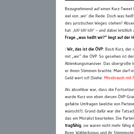
Bezugnehmend auf einen Kurz-Tweet kr
viel von ‚wir‘ die Rede. Doch was heißt
des juristischen Weges stehen? Absende
hat: ‚Ich! Ich! Ich!‘ – und dabei letztli
Frage „was heißt wir
?
“ liegt auf der 
: Wir, das ist die ÖVP:
Basti Kurz, der
mit „wir“ die ÖVP.
So gesehen ist der
Ablenkungsmanöver. Das übergroße I
er ihnen Stimmen brachte.
Man darf n
Geld wert ist! (Siehe:
Missbrauch mit 
Als absehbar war, dass die Fortsetzu
wurde Kurz von eben diesen ÖVP-Gran
gefakte Umfragen (welche von Parteie
wünscht?)
. Grund dafür war die Tatsa
das ein Moralist beurteilen. Die Part
tragfähig
, sie waren nicht mehr fähig 
Ihren
Wählerbonus und ihr Stimmpote