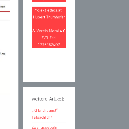
Projekt ethos.at
Hubert Thurnhofer
& Verein Moral 4.0
ZVR-Zahl
1736362407
weitere Artikel:
„KI bricht aus!“
Tatsächlich?
Zwangsgebühr