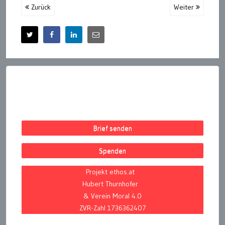
Zurück
Weiter
Brief senden
Spenden
Projekt ethos.at
Hubert Thurnhofer
& Verein Moral 4.0
ZVR-Zahl 1736362407