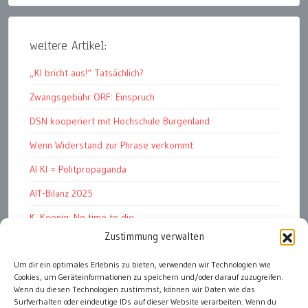
weitere Artikel:
„KI bricht aus!“ Tatsächlich?
Zwangsgebühr ORF: Einspruch
DSN kooperiert mit Hochschule Burgenland
Wenn Widerstand zur Phrase verkommt
AI KI = Politpropaganda
AIT-Bilanz 2025
K. Koenig: No time to die
Zustimmung verwalten
Hinschauen statt Wegschauen
Um dir ein optimales Erlebnis zu bieten, verwenden wir Technologien wie
EMRK Art. 15: „das Leben der Nation“
Cookies, um Geräteinformationen zu speichern und/oder darauf zuzugreifen.
Pressfreedom Report ignoriert EU-Sanktionen
Wenn du diesen Technologien zustimmst, können wir Daten wie das
Surfverhalten oder eindeutige IDs auf dieser Website verarbeiten. Wenn du