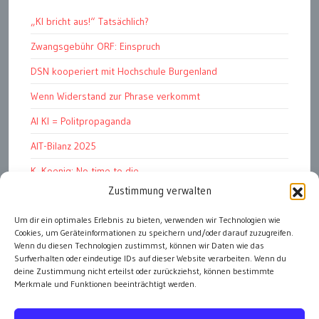
„KI bricht aus!“ Tatsächlich?
Zwangsgebühr ORF: Einspruch
DSN kooperiert mit Hochschule Burgenland
Wenn Widerstand zur Phrase verkommt
AI KI = Politpropaganda
AIT-Bilanz 2025
K. Koenig: No time to die
Zustimmung verwalten
Hinschauen statt Wegschauen
Um dir ein optimales Erlebnis zu bieten, verwenden wir Technologien wie
EMRK Art. 15: „das Leben der Nation“
Cookies, um Geräteinformationen zu speichern und/oder darauf zuzugreifen.
Pressfreedom Report ignoriert EU-Sanktionen
Wenn du diesen Technologien zustimmst, können wir Daten wie das
Surfverhalten oder eindeutige IDs auf dieser Website verarbeiten. Wenn du
deine Zustimmung nicht erteilst oder zurückziehst, können bestimmte
Merkmale und Funktionen beeinträchtigt werden.
alle Artikel