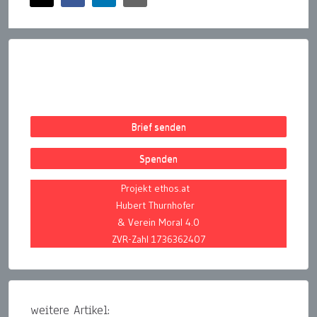
Brief senden
Spenden
Projekt ethos.at
Hubert Thurnhofer
& Verein Moral 4.0
ZVR-Zahl 1736362407
weitere Artikel: