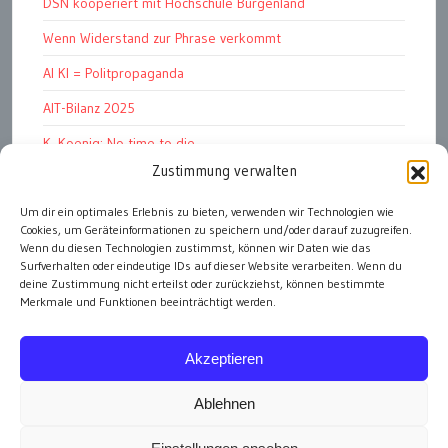
DSN kooperiert mit Hochschule Burgenland
Wenn Widerstand zur Phrase verkommt
AI KI = Politpropaganda
AIT-Bilanz 2025
K. Koenig: No time to die
Zustimmung verwalten
Hinschauen statt Wegschauen
EMRK Art. 15: „das Leben der Nation“
Um dir ein optimales Erlebnis zu bieten, verwenden wir Technologien wie
Cookies, um Geräteinformationen zu speichern und/oder darauf zuzugreifen.
Pressfreedom Report ignoriert EU-Sanktionen
Wenn du diesen Technologien zustimmst, können wir Daten wie das
Surfverhalten oder eindeutige IDs auf dieser Website verarbeiten. Wenn du
deine Zustimmung nicht erteilst oder zurückziehst, können bestimmte
Merkmale und Funktionen beeinträchtigt werden.
alle Artikel
Akzeptieren
Ablehnen