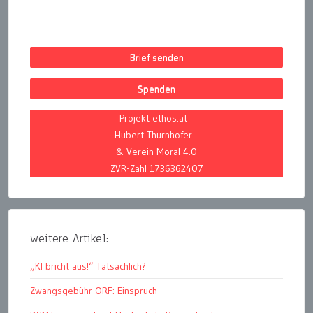
Brief senden
Spenden
Projekt ethos.at
Hubert Thurnhofer
& Verein Moral 4.0
ZVR-Zahl 1736362407
weitere Artikel:
„KI bricht aus!“ Tatsächlich?
Zwangsgebühr ORF: Einspruch