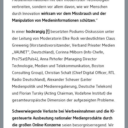
verbreiten, sondern vor allem davon, wie wir Menschen
durch Innovation
wirksam vor dem Missbrauch und der
Manipulation von Medieninformationen schützen.
“
In einer
hochrangig
[!]
besetzten Podiums-Diskussion unter
der Leitung von Moderatorin Elke Rock verdeutlichten Claus
Grewenig (Vorstandsvorsitzender, Verband Privater Medien
„VAUNET“, Deutschland), Corinna Milborn (Info-Chefin,
Pro7Sat1Puls4), Anna Pirhofer (Managing Director
Technologie, Medien und Telekommunikation, Boston
Consulting Group), Christian Schalt (Chief Digital Officer, RTL
Radio Deutschland), Alexander Scheuer (Leiter
Medienpolitik und Medienregulierung, Deutsche Telekom)
und Florian Tursky (Acting Chairman, Vodafone Institut) die
gesamteuropäische Dimension der aufgezeigten Probleme.
Schwerwiegende Verluste bei Werbeeinnahmen und die KI-
gesteuerte Ausbeutung nationaler Medienprodukte durch
die großen Online-Konzerne
seien besorgniserregend. Wir