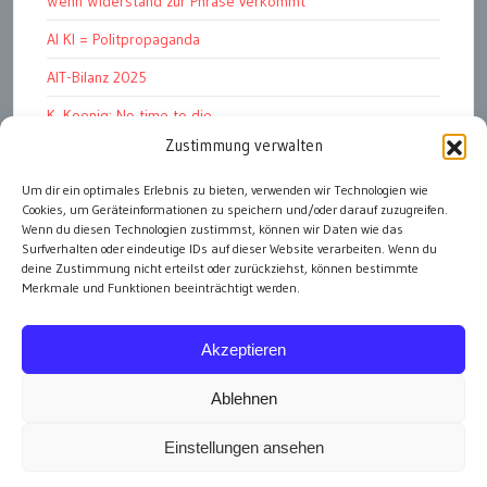
Wenn Widerstand zur Phrase verkommt
AI KI = Politpropaganda
AIT-Bilanz 2025
K. Koenig: No time to die
Zustimmung verwalten
Hinschauen statt Wegschauen
EMRK Art. 15: „das Leben der Nation“
Um dir ein optimales Erlebnis zu bieten, verwenden wir Technologien wie
Cookies, um Geräteinformationen zu speichern und/oder darauf zuzugreifen.
Pressfreedom Report ignoriert EU-Sanktionen
Wenn du diesen Technologien zustimmst, können wir Daten wie das
Surfverhalten oder eindeutige IDs auf dieser Website verarbeiten. Wenn du
deine Zustimmung nicht erteilst oder zurückziehst, können bestimmte
Merkmale und Funktionen beeinträchtigt werden.
alle Artikel
Akzeptieren
Ablehnen
Einstellungen ansehen
Impressum