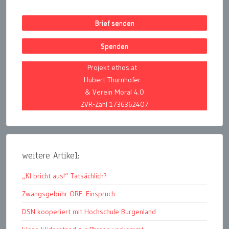
Brief senden
Spenden
Projekt ethos.at
Hubert Thurnhofer
& Verein Moral 4.0
ZVR-Zahl 1736362407
weitere Artikel:
„KI bricht aus!“ Tatsächlich?
Zwangsgebühr ORF: Einspruch
DSN kooperiert mit Hochschule Burgenland