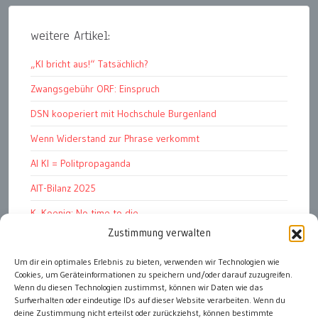
weitere Artikel:
„KI bricht aus!“ Tatsächlich?
Zwangsgebühr ORF: Einspruch
DSN kooperiert mit Hochschule Burgenland
Wenn Widerstand zur Phrase verkommt
AI KI = Politpropaganda
AIT-Bilanz 2025
K. Koenig: No time to die
Zustimmung verwalten
Hinschauen statt Wegschauen
EMRK Art. 15: „das Leben der Nation“
Um dir ein optimales Erlebnis zu bieten, verwenden wir Technologien wie
Cookies, um Geräteinformationen zu speichern und/oder darauf zuzugreifen.
Pressfreedom Report ignoriert EU-Sanktionen
Wenn du diesen Technologien zustimmst, können wir Daten wie das
Surfverhalten oder eindeutige IDs auf dieser Website verarbeiten. Wenn du
deine Zustimmung nicht erteilst oder zurückziehst, können bestimmte