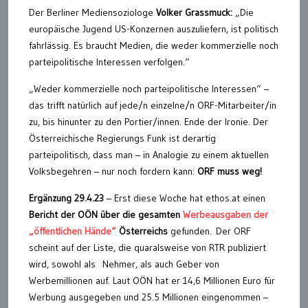
Der Berliner Mediensoziologe
Volker Grassmuck:
„Die
europäische Jugend US-Konzernen auszuliefern, ist politisch
fahrlässig. Es braucht Medien, die weder kommerzielle noch
parteipolitische Interessen verfolgen.“
„Weder kommerzielle noch parteipolitische Interessen“ –
das trifft natürlich auf jede/n einzelne/n ORF-Mitarbeiter/in
zu, bis hinunter zu den Portier/innen. Ende der Ironie. Der
Österreichische Regierungs Funk ist derartig
parteipolitisch, dass man – in Analogie zu einem aktuellen
Volksbegehren – nur noch fordern kann:
ORF muss weg!
Ergänzung 29.4.23
– Erst diese Woche hat ethos.at einen
Bericht der OÖN über die gesamten
Werbeausgaben der
„öffentlichen Hände“
Österreichs
gefunden. Der ORF
scheint auf der Liste, die quaralsweise von RTR publiziert
wird, sowohl als Nehmer, als auch Geber von
Werbemillionen auf. Laut OÖN hat er 14,6 Millionen Euro für
Werbung ausgegeben und 25.5 Millionen eingenommen –