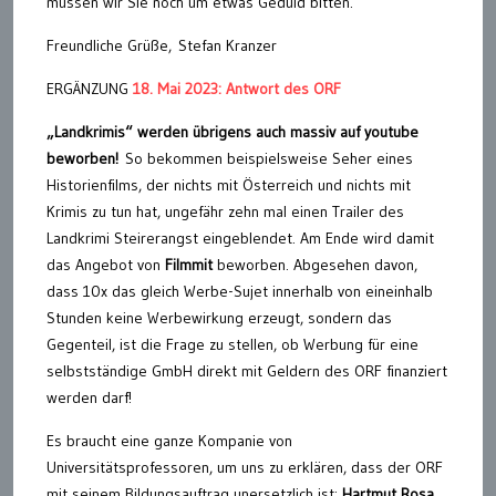
müssen wir Sie noch um etwas Geduld bitten.
Freundliche Grüße, Stefan Kranzer
ERGÄNZUNG
18. Mai 2023: Antwort des ORF
„Landkrimis“ werden übrigens auch massiv auf youtube
beworben!
So bekommen beispielsweise Seher eines
Historienfilms, der nichts mit Österreich und nichts mit
Krimis zu tun hat, ungefähr zehn mal einen Trailer des
Landkrimi Steirerangst eingeblendet. Am Ende wird damit
das Angebot von
Filmmit
beworben. Abgesehen davon,
dass 10x das gleich Werbe-Sujet innerhalb von eineinhalb
Stunden keine Werbewirkung erzeugt, sondern das
Gegenteil, ist die Frage zu stellen, ob Werbung für eine
selbstständige GmbH direkt mit Geldern des ORF finanziert
werden darf!
Es braucht eine ganze Kompanie von
Universitätsprofessoren, um uns zu erklären, dass der ORF
mit seinem Bildungsauftrag unersetzlich ist:
Hartmut Rosa