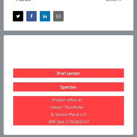
Brief senden
Spenden
Projekt ethos.at
Hubert Thurnhofer
& Verein Moral 4.0
ZVR-Zahl 1736362407