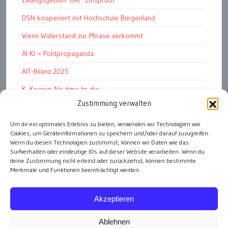
DSN kooperiert mit Hochschule Burgenland
Wenn Widerstand zur Phrase verkommt
AI KI = Politpropaganda
AIT-Bilanz 2025
K. Koenig: No time to die
Zustimmung verwalten
Hinschauen statt Wegschauen
EMRK Art. 15: „das Leben der Nation“
Um dir ein optimales Erlebnis zu bieten, verwenden wir Technologien wie
Cookies, um Geräteinformationen zu speichern und/oder darauf zuzugreifen.
Pressfreedom Report ignoriert EU-Sanktionen
Wenn du diesen Technologien zustimmst, können wir Daten wie das
Surfverhalten oder eindeutige IDs auf dieser Website verarbeiten. Wenn du
deine Zustimmung nicht erteilst oder zurückziehst, können bestimmte
Merkmale und Funktionen beeinträchtigt werden.
alle Artikel
Akzeptieren
Ablehnen