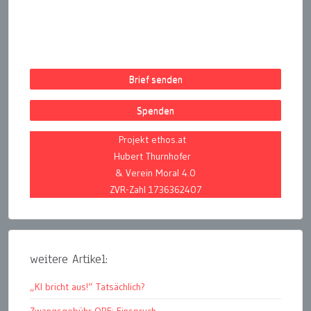
Beiträge
Brief senden
Spenden
Projekt ethos.at
Hubert Thurnhofer
& Verein Moral 4.0
ZVR-Zahl 1736362407
weitere Artikel:
„KI bricht aus!“ Tatsächlich?
Zwangsgebühr ORF: Einspruch