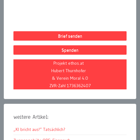
Beiträge
Brief senden
Spenden
Projekt ethos.at
Hubert Thurnhofer
& Verein Moral 4.0
ZVR-Zahl 1736362407
weitere Artikel:
„KI bricht aus!“ Tatsächlich?