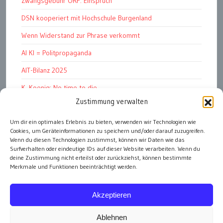
Zwangsgebühr ORF: Einspruch
DSN kooperiert mit Hochschule Burgenland
Wenn Widerstand zur Phrase verkommt
AI KI = Politpropaganda
AIT-Bilanz 2025
K. Koenig: No time to die
Zustimmung verwalten
Hinschauen statt Wegschauen
Um dir ein optimales Erlebnis zu bieten, verwenden wir Technologien wie
EMRK Art. 15: „das Leben der Nation“
Cookies, um Geräteinformationen zu speichern und/oder darauf zuzugreifen.
Pressfreedom Report ignoriert EU-Sanktionen
Wenn du diesen Technologien zustimmst, können wir Daten wie das
Surfverhalten oder eindeutige IDs auf dieser Website verarbeiten. Wenn du
deine Zustimmung nicht erteilst oder zurückziehst, können bestimmte
Merkmale und Funktionen beeinträchtigt werden.
alle Artikel
Akzeptieren
Ablehnen