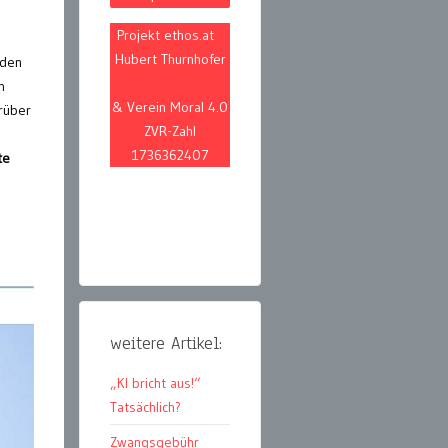
Projekt ethos.at
Hubert Thurnhofer
nden
n
& Verein Moral 4.0
rüber
ZVR-Zahl
1736362407
te
weitere Artikel:
„KI bricht aus!“
Tatsächlich?
Zwangsgebühr