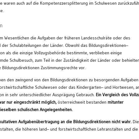
e waren auch auf die Kompetenzzersplitterung im Schulwesen zurückzufüh
e.
en
im Wesentlichen die Aufgaben der früheren Landesschulräte oder des
il der Schulabteilungen der Länder. Obwohl das Bildungsdirektionen–
ion als die einzige Vollzugsbehörde bestimmte, verblieben einige
mde Schulbesuch, zum Teil in der Zuständigkeit der Länder oder behielten
e Bildungsdirektionen Zustimmungsrechte vor.
neben den zwingend von den Bildungsdirektionen zu besorgenden Aufgaben
orstwirtschaftliche Schulwesen oder das Kindergarten– und Hortwesen, a
on in sehr unterschiedlicher Ausprägung Gebrauch.
Ein Vergleich
des Vollz
ar nur eingeschränkt möglich,
österreichweit bestanden
mitunter
dieselben
schulischen Angelegenheiten.
kultativen Aufgabenübertragung an die
Bildungsdirektionen nicht wahr.
Die
stalten, die höheren land– und forstwirtschaftlichen Lehranstalten und die