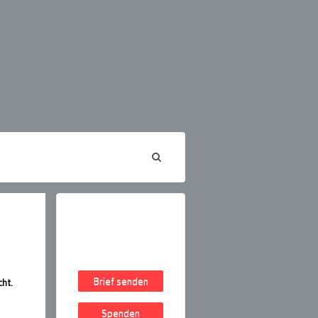
Brief senden
ht.
Spenden