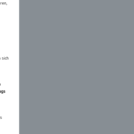
ren,
 sich
n
ugs
s