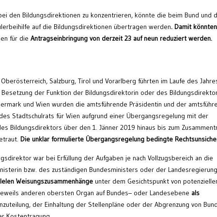
ei den Bildungsdirektionen zu konzentrieren, könnte die beim Bund und 
lerbeihilfe auf die Bildungsdirektionen übertragen werden
. Damit könnten
len für die
Antragseinbringung von derzeit 23 auf neun reduziert
werden.
 Oberösterreich, Salzburg, Tirol und Vorarlberg führten im Laufe des Jahre
 Besetzung der Funktion der Bildungsdirektorin oder des Bildungsdirekto
eiermark und Wien wurden die amtsführende Präsidentin und der amtsführ
des Stadtschulrats für Wien aufgrund einer Übergangsregelung mit der
 des Bildungsdirektors über den 1. Jänner 2019 hinaus bis zum Zusammentr
traut.
Die unklar formulierte Übergangsregelung
bedingte Rechtsunsicher
ngsdirektor war bei Erfüllung der Aufgaben je nach Vollzugsbereich an die
isterin bzw. des zuständigen Bundesministers oder der Landesregierun
allelen Weisungszusammenhänge
unter dem Gesichtspunkt von potenzielle
 jeweils anderen obersten Organ auf Bundes– oder Landesebene
als
zuteilung, der Einhaltung der Stellenpläne oder der Abgrenzung von Bun
er Kostentragung.