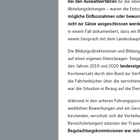
Bei den Auswahlverfahren
für die obe
Abteilungsleitungen – waren die Ents
mögliche Einflussnahmen
oder bewuss
nicht zur Gänze ausgeschlossen werd
in einem Fall dokumentiert, dass ein 
einem Gespräch mit dem Landeshaupt
Die Bildungsdirektorinnen und Bildun
auf einen eigenen Dienstwagen. Einige
den Jahren 2019 und 2020
landeseig
Kostenersatz durch den Bund zur Ver
die Fahrtenbücher über die verrichtet
war die Situation in Bezug auf die Di
Während in den unteren Führungsposit
weiblichen Bewerbungen und ein Gesc
bestanden, verschob sich die Verteil
Bereichsleitungen) zulasten der Fraue
Begutachtungskommissionen war nic