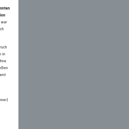
nnten
ion
 war
ach
ruch
 in
ohne
ießen
samt
nner)