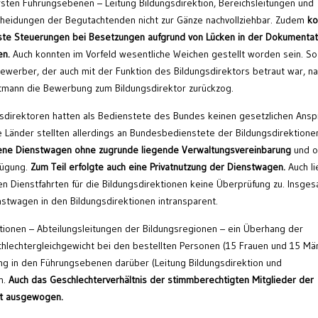
rsten Führungsebenen – Leitung Bildungsdirektion, Bereichsleitungen und
cheidungen der Begutachtenden nicht zur Gänze nachvollziehbar. Zudem
ko
te Steuerungen bei Besetzungen aufgrund von Lücken in der
Dokumentat
en.
Auch konnten im Vorfeld wesentliche Weichen gestellt worden sein. So
Bewerber, der auch mit der Funktion des Bildungsdirektors betraut war, n
mann die Bewerbung zum Bildungsdirektor zurückzog.
gsdirektoren hatten als Bedienstete des Bundes keinen gesetzlichen Ansp
 Länder stellten allerdings an Bundesbedienstete der Bildungsdirektionen
ene Dienstwagen ohne zugrunde liegende Verwaltungsvereinbarung
und 
fügung.
Zum Teil erfolgte auch
eine Privatnutzung der Dienstwagen.
Auch l
en Dienstfahrten für die Bildungsdirektionen keine Überprüfung zu. Insge
enstwagen in den Bildungsdirektionen intransparent.
ionen – Abteilungsleitungen der Bildungsregionen – ein Überhang der
hlechtergleichgewicht bei den bestellten Personen (15 Frauen und 15 Mä
ung in den Führungsebenen darüber (Leitung Bildungsdirektion und
n.
Auch das Geschlechterverhältnis der stimmberechtigten
Mitglieder der
ht ausgewogen.