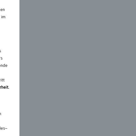
den
im
s
rs
ende
itt
heit.
g
n
des–