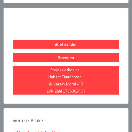
Brief senden
Spenden
Projekt ethos.at
Hubert Thurnhofer
& Verein Moral 4.0
ZVR-Zahl 1736362407
weitere Artikel: