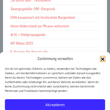
„KI bricht aus!“ Tatsächlich?
Zwangsgebühr ORF: Einspruch
DSN kooperiert mit Hochschule Burgenland
Wenn Widerstand zur Phrase verkommt
AI KI = Politpropaganda
AIT-Bilanz 2025
K. Koenig: No time to die
Zustimmung verwalten
Hinschauen statt Wegschauen
EMRK Art. 15: „das Leben der Nation“
Um dir ein optimales Erlebnis zu bieten, verwenden wir Technologien wie
Cookies, um Geräteinformationen zu speichern und/oder darauf zuzugreifen.
Pressfreedom Report ignoriert EU-Sanktionen
Wenn du diesen Technologien zustimmst, können wir Daten wie das
Surfverhalten oder eindeutige IDs auf dieser Website verarbeiten. Wenn du
deine Zustimmung nicht erteilst oder zurückziehst, können bestimmte
Merkmale und Funktionen beeinträchtigt werden.
alle Artikel
Akzeptieren