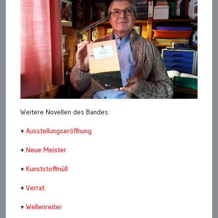
Weitere Novellen des Bandes:
+
Ausstellungseröffnung
+
Neue Meister
+
Kunststoffmüll
+
Verrat
+
Wellenreiter