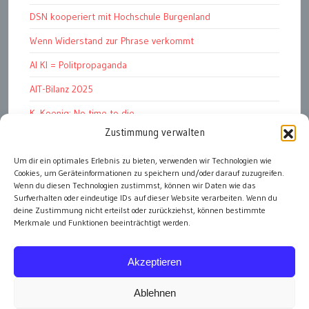
DSN kooperiert mit Hochschule Burgenland
Wenn Widerstand zur Phrase verkommt
AI KI = Politpropaganda
AIT-Bilanz 2025
K. Koenig: No time to die
Zustimmung verwalten
Hinschauen statt Wegschauen
Um dir ein optimales Erlebnis zu bieten, verwenden wir Technologien wie
EMRK Art. 15: „das Leben der Nation“
Cookies, um Geräteinformationen zu speichern und/oder darauf zuzugreifen.
Pressfreedom Report ignoriert EU-Sanktionen
Wenn du diesen Technologien zustimmst, können wir Daten wie das
Surfverhalten oder eindeutige IDs auf dieser Website verarbeiten. Wenn du
deine Zustimmung nicht erteilst oder zurückziehst, können bestimmte
Merkmale und Funktionen beeinträchtigt werden.
alle Artikel
Akzeptieren
Ablehnen