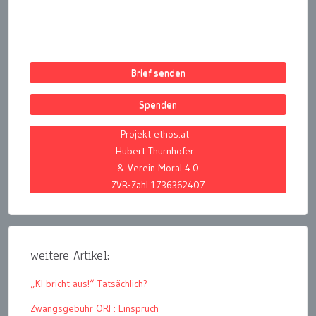
Brief senden
Spenden
Projekt ethos.at
Hubert Thurnhofer
& Verein Moral 4.0
ZVR-Zahl 1736362407
weitere Artikel:
„KI bricht aus!“ Tatsächlich?
Zwangsgebühr ORF: Einspruch