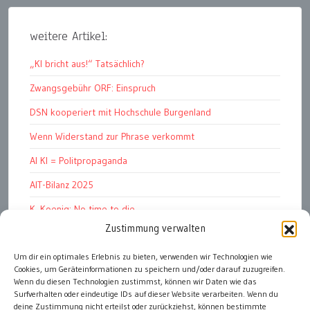
weitere Artikel:
„KI bricht aus!“ Tatsächlich?
Zwangsgebühr ORF: Einspruch
DSN kooperiert mit Hochschule Burgenland
Wenn Widerstand zur Phrase verkommt
AI KI = Politpropaganda
AIT-Bilanz 2025
K. Koenig: No time to die
Zustimmung verwalten
Hinschauen statt Wegschauen
Um dir ein optimales Erlebnis zu bieten, verwenden wir Technologien wie
EMRK Art. 15: „das Leben der Nation“
Cookies, um Geräteinformationen zu speichern und/oder darauf zuzugreifen.
Pressfreedom Report ignoriert EU-Sanktionen
Wenn du diesen Technologien zustimmst, können wir Daten wie das
Surfverhalten oder eindeutige IDs auf dieser Website verarbeiten. Wenn du
deine Zustimmung nicht erteilst oder zurückziehst, können bestimmte