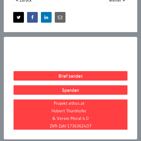
Zurück
Weiter
Brief senden
Spenden
Projekt ethos.at
Hubert Thurnhofer
& Verein Moral 4.0
ZVR-Zahl 1736362407