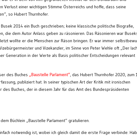
en Verlust einer wichtigen Stimme Österreichs und hoffe, dass seine
n“, so Hubert Thurnhofer.
 Busek 2014 ein Buch geschrieben; keine klassische politische Biografie,
, die dem Autor Anlass geben zu räsonieren. Das Räsonieren war Busek
uletzt wollte er die Menschen zur Räson bringen. Er war immer selbstbewu
 Vizebürgermeister und Vizekanzler, im Sinne von Peter Wehle oft „Der la
ner Generation in der Werte als Basis politischer Entscheidungen relevant
eser des Buches
„Baustelle Parlament“
, das Hubert Thurnhofer 2020, zum
assung, publiziert hat. In seiner typischen Art der Kritik mit ironischen
r des Buches, der in diesem Jahr für das Amt des Bundespräsidenten
dem Büchlein „Baustelle Parlament“ gratulieren.
nfach notwendig ist, wobei ich gleich damit die erste Frage verbinde: Ha