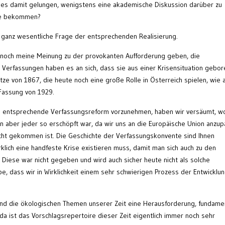
st es damit gelungen, wenigstens eine akademische Diskussion darüber zu
ie bekommen?
e ganz wesentliche Frage der entsprechenden Realisierung.
ch noch meine Meinung zu der provokanten Aufforderung geben, die
 Verfassungen haben es an sich, dass sie aus einer Krisensituation gebor
etze von 1867, die heute noch eine große Rolle in Österreich spielen, wie 
Fassung von 1929.
ine entsprechende Verfassungsreform vorzunehmen, haben wir versäumt, w
ann aber jeder so erschöpft war, da wir uns an die Europäische Union anzu
cht gekommen ist. Die Geschichte der Verfassungskonvente sind Ihnen
klich eine handfeste Krise existieren muss, damit man sich auch zu den
 Diese war nicht gegeben und wird auch sicher heute nicht als solche
be, dass wir in Wirklichkeit einem sehr schwierigen Prozess der Entwicklu
nd die ökologischen Themen unserer Zeit eine Herausforderung, fundame
a ist das Vorschlagsrepertoire dieser Zeit eigentlich immer noch sehr