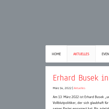
HOME
AKTUELLES
EVE
Erhard Busek 
März 14, 2022
|
Aktuelles
Am 13. März 2022 ist Erhard Busek „
Vollblutpolitiker, der sich glaubhaft fü
seiner Partei engagiert hat. Bis zule