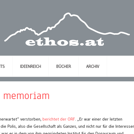
NTS
IDEENREICH
BÜCHER
ARCHIV
in memoriam
unerwartet“ verstorben,
berichtet der ORF
. „Er war einer der letzten
r die Polis, also die Gesellschaft als Ganzes, und nicht nur für die Interesse
tzt war er in dem von ihm gegründeten Institut für den Donauraum und