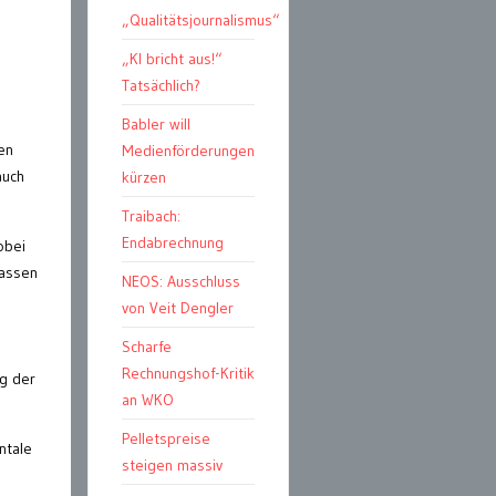
„Qualitätsjournalismus“
„KI bricht aus!“
Tatsächlich?
Babler will
en
Medienförderungen
auch
kürzen
Traibach:
Endabrechnung
obei
passen
NEOS: Ausschluss
von Veit Dengler
Scharfe
Rechnungshof-Kritik
ng der
an WKO
Pelletspreise
ntale
steigen massiv