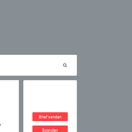
Brief senden
n
Spenden