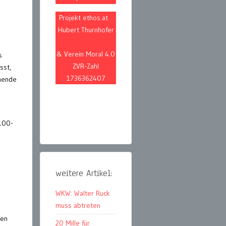
Projekt ethos.at
Hubert Thurnhofer
& Verein Moral 4.0
s
ZVR-Zahl
sst,
1736362407
chende
 100-
weitere Artikel:
WKW: Walter Ruck
muss abtreten
ben
20 Mille für