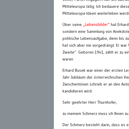
Mitteleuropa tätig. Ich bedauere dies
Mitteleuropa-Ideen weiterleben werde
Über seine
„Lebensbilder“
hat Erhard
sondern eine Sammlung von Anekdoten
politische Lebensaufgabe, denn bis z
hat sich aber nie vorgedrängt. Er war
Zweite“. Geboren 1941, zählt er zu ei
waren.
Erhard Busek war einer der ersten L
Jahr-Jubiläum der österreichischen Verf
Zwischentönen schrieb er an den Auto
kandidieren wird:
Sehr geehrter Herr Thurnhofer,
zu meinem Schmerz muss ich Ihnen zu 
Der Schmerz besteht darin, dass es ei