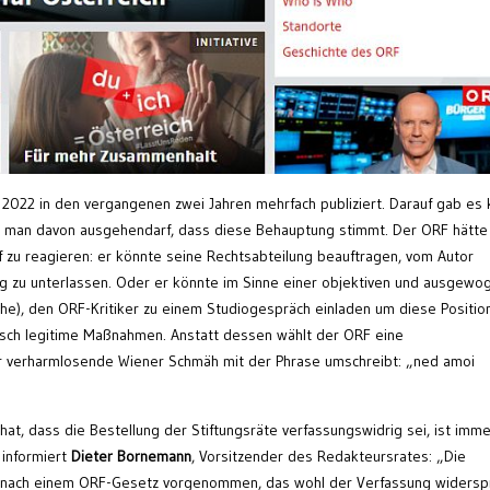
2022 in den vergangenen zwei Jahren mehrfach publiziert. Darauf gab es 
s man davon ausgehendarf, dass diese Behauptung stimmt. Der ORF hätte
f zu reagieren: er könnte seine Rechtsabteilung beauftragen, vom Autor
ig zu unterlassen. Oder er könnte im Sinne einer objektiven und ausgew
che), den ORF-Kritiker zu einem Studiogespräch einladen um diese Positio
isch legitime Maßnahmen. Anstatt dessen wählt der ORF eine
 verharmlosende Wiener Schmäh mit der Phrase umschreibt: „ned amoi
t, dass die Bestellung der Stiftungsräte verfassungswidrig sei, ist imme
informiert
Dieter Bornemann
, Vorsitzender des Redakteursrates: „Die
d nach einem ORF-Gesetz vorgenommen, das wohl der Verfassung widerspr