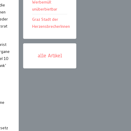
Werbemüll:
die
unüberbietbar
chen
ieder
Graz Stadt der
msrat
HerzensbrecherInnen
rist
organe
alle Artikel
el 10
unk‘
e
hne
esetz