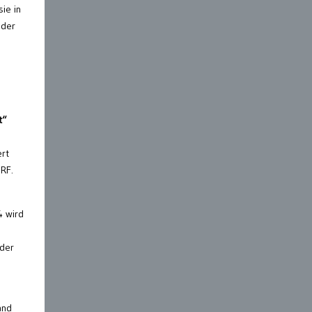
ie in
 der
t“
ert
ORF.
4 wird
 der
and