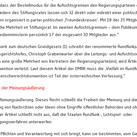
, dass der Bestellmodus für die Aufsichtsgremien den Regierungsparteien 
edern des Stiftungsrates lassen sich 32 direkt oder indirekt einer politis
n organisiert in partei-politischen ‚Freundeskreisen‘. Mit 18 der 35 Mitgl
die Mehrheit im Stiftungsrat. Im zweiten Aufsichtsgremium – dem Publiku
edienministerin persönlich 17 der insgesamt 30 Mitglieder aus.“
werk zum deutschen Grundgesetz (1) schreibt der renommierte Rundfunkju
sgerichtshofes, Christoph Grabenwarter über die Leitungs- und Aufsichts
 eine große Mehrheit von Vertretern der Regierungspartei(en), wird Artik
ntion verletzt. Laut diesem Artikel der EMRK muss die ‚Vielfalt im Rundf
enschenrechtskonvention ist Teil der österreichischen Verfassung.“
eit der Meinungsäußerung
Meinungsäußerung. Dieses Recht schließt die Freiheit der Meinung und di
ng von Nachrichten oder Ideen ohne Eingriffe öffentlicher Behörden und o
r Artikel schließt nicht aus, daß die Staaten Rundfunk-, Lichtspiel- oder
ungsverfahren unterwerfen.
 Pflichten und Verantwortung mit sich bringt, kann sie bestimmten, vom G