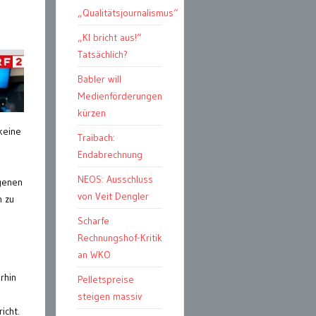
„Qualitätsjournalismus“
„KI bricht aus!“
Tatsächlich?
Babler will
Medienförderungen
kürzen
keine
Traibach:
Endabrechnung
NEOS: Ausschluss
ogenen
von Veit Dengler
n zu
Scharfe
Rechnungshof-Kritik
an WKO
rhin
Pelletspreise
steigen massiv
icht.