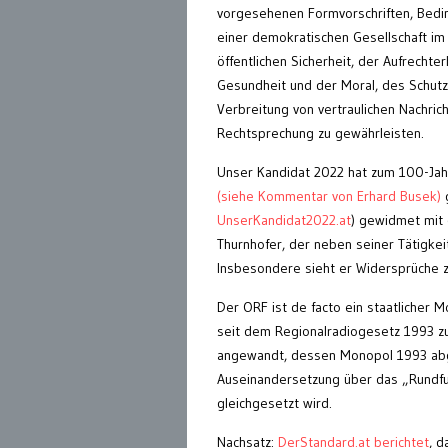
vorgesehenen Formvorschriften, Bedi
einer demokratischen Gesellschaft im 
öffentlichen Sicherheit, der Aufrech
Gesundheit und der Moral, des Schutz
Verbreitung von vertraulichen Nachric
Rechtsprechung zu gewährleisten.
Unser Kandidat 2022 hat zum 100-Jah
(siehe Kommentar von Erhard Busek)
g
UnserKandidat2022.at
) gewidmet mit 
Thurnhofer, der neben seiner Tätigkeit 
Insbesondere sieht er Widersprüche
Der ORF ist de facto ein staatlicher
seit dem Regionalradiogesetz 1993 zu
angewandt, dessen Monopol 1993 abgesc
Auseinandersetzung über das „Rundfun
gleichgesetzt wird.
Nachsatz:
DerStandard.at berichtet
, 