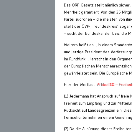
Das ORF-Gesetz stellt nämlich sicher
Mehrheit garantiert. Von den 35 Mitgli
Partei zuordnen – die meisten von ihne
stellt der ÖVP-‚Freundeskreis‘ sogar 
– sucht der Bundeskanzler bzw. die M
Weiters heißt es: „In einem Standard
und jetzige Präsident des Verfassung
im Rundfunk: ‚Herrscht in den Organen
der Europäischen Menschenrechtskonve
gewährleistet sein. Die Europäische M
Hier der Wortlaut:
Artikel 10 – Freih
(1) Jedermann hat Anspruch auf freie 
Freiheit zum Empfang und zur Mitteilu
Rücksicht auf Landesgrenzen ein. Diese
Fernsehunternehmen einem Genehmig
(2) Da die Ausübung dieser Freiheiten