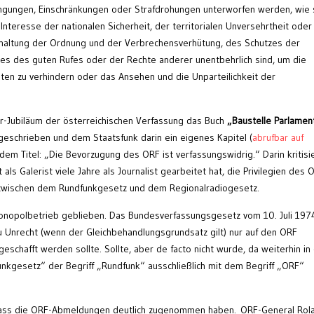
ngungen, Einschränkungen oder Strafdrohungen unterworfen werden, wie s
Interesse der nationalen Sicherheit, der territorialen Unversehrtheit oder
terhaltung der Ordnung und der Verbrechensverhütung, des Schutzes der
es des guten Rufes oder der Rechte anderer unentbehrlich sind, um die
hten zu verhindern oder das Ansehen und die Unparteilichkeit der
r-Jubiläum der österreichischen Verfassung das Buch
„Baustelle Parlamen
eschrieben und dem Staatsfunk darin ein eigenes Kapitel (
abrufbar auf
dem Titel: „Die Bevorzugung des ORF ist verfassungswidrig.“ Darin kritisi
als Galerist viele Jahre als Journalist gearbeitet hat, die Privilegien des 
 zwischen dem Rundfunkgesetz und dem Regionalradiogesetz.
 Monopolbetrieb geblieben. Das Bundesverfassungsgesetz vom 10. Juli 197
 Unrecht (wenn der Gleichbehandlungsgrundsatz gilt) nur auf den ORF
hafft werden sollte. Sollte, aber de facto nicht wurde, da weiterhin in
kgesetz“ der Begriff „Rundfunk“ ausschließlich mit dem Begriff „ORF“
dass die ORF-Abmeldungen deutlich zugenommen haben. ORF-General Rol