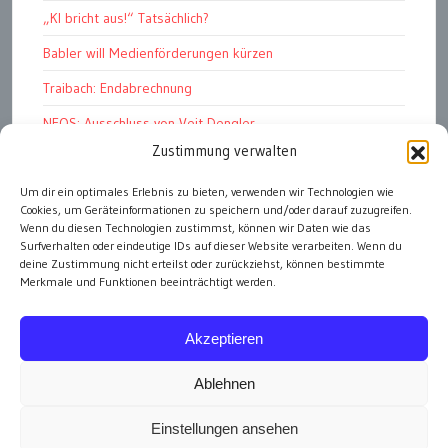
„KI bricht aus!“ Tatsächlich?
Babler will Medienförderungen kürzen
Traibach: Endabrechnung
NEOS: Ausschluss von Veit Dengler
Zustimmung verwalten
Scharfe Rechnungshof-Kritik an WKO
Pelletspreise steigen massiv
Um dir ein optimales Erlebnis zu bieten, verwenden wir Technologien wie
Cookies, um Geräteinformationen zu speichern und/oder darauf zuzugreifen.
Werbemüll: unüberbietbar
Wenn du diesen Technologien zustimmst, können wir Daten wie das
Surfverhalten oder eindeutige IDs auf dieser Website verarbeiten. Wenn du
deine Zustimmung nicht erteilst oder zurückziehst, können bestimmte
Merkmale und Funktionen beeinträchtigt werden.
alle Artikel
Akzeptieren
Ablehnen
Einstellungen ansehen
Impressum