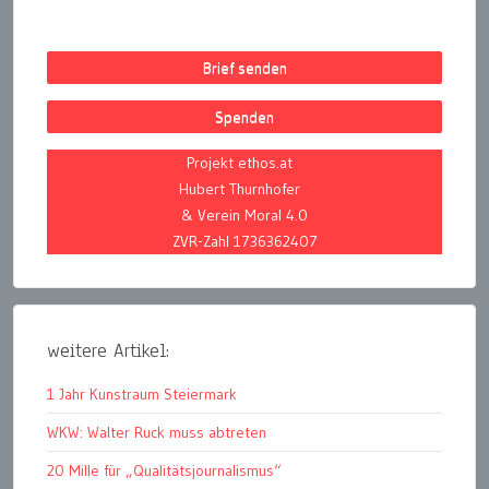
Brief senden
Spenden
Projekt ethos.at
Hubert Thurnhofer
& Verein Moral 4.0
ZVR-Zahl 1736362407
weitere Artikel:
1 Jahr Kunstraum Steiermark
WKW: Walter Ruck muss abtreten
20 Mille für „Qualitätsjournalismus“