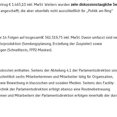
trug € 1.465,10 inkl. MwSt. Weiters wurden
zehn diskussionstaugliche Se
ngeschafft, die aber ebenfalls nicht ausschließlich für „Politik am Ring“
für 14 Folgen auf insgesamt€ 561.519,75 inkl. MwSt. Davon umfasst sind n
Vorproduktion (Sendungsplanung, Erstellung der Zuspieler) sowie
gen (Schnelltests, FFP2-Masken).
skosten enthalten. Seitens der Abteilung 4.1 der Parlamentsdirektion sind
nittlich sechs Mitarbeiterinnen und Mitarbeiter tätig für Organisation,
wie Bewerbung in klassischen und sozialen Medien. Seitens des Facility-
chnik der Parlamentsdirektion erfolgt ebenso eine Routinebetreuung.
nnen und Mitarbeitern der Parlamentsdirektion erfolgen innerhalb der dur