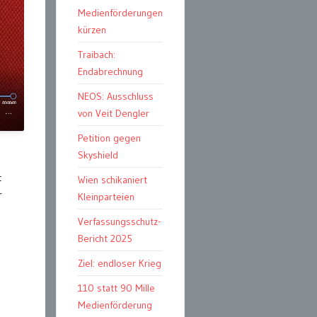
Medienförderungen
kürzen
Traibach:
Endabrechnung
NEOS: Ausschluss
von Veit Dengler
Petition gegen
Skyshield
t
Wien schikaniert
r
Kleinparteien
Verfassungsschutz-
Bericht 2025
Ziel: endloser Krieg
110 statt 90 Mille
Medienförderung