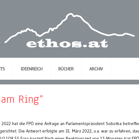
NTS
IDEENREICH
BÜCHER
ARCHIV
k am Ring“
 2022 hat die FPÖ eine Anfrage an Parlamentspräsident Sobotka betreff
gerichtet. Die Antwort erfolgte am 31. März 2022, u.a. war zu erfahren, da
 40.108,55 Euro kostet! Nach einer Reaktionszeit von 15 Monaten trat FPÖ