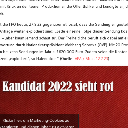
it Kritik an der teuren Produktion an die Öffentlichkei und kündigte an, d
n.
t die FPÖ heute, 27.9.23 gegenüber ethos.at, dass die Sendung eingestel
nfrage weiter explodiert sind: „Jede einzelne Folge dieser Sendung kos
– ‚aber kaum jemand schaut zu‘. Der Freiheitliche beruft sich dabei auf e
wortung durch Nationalratspräsident Wolfgang Sobotka (ÖVP). Mit 20 Pro
en bei zehn Sendungen im Jahr auf 620.000 Euro. Zudem seien die Kosten
ent ‚explodiert‘, so Hafenecker.“ (Quelle:
APA / SN.at 12.7.23
)
Klicke hier, um Marketing-Cookies zu
kzeptieren und diesen Inhalt zu aktivieren