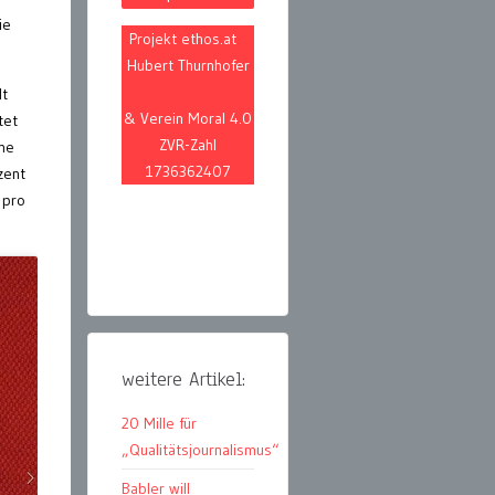
ie
Projekt ethos.at
Hubert Thurnhofer
lt
& Verein Moral 4.0
tet
ZVR-Zahl
ine
1736362407
zent
 pro
weitere Artikel:
20 Mille für
„Qualitätsjournalismus“
Babler will