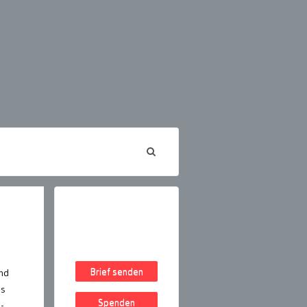
Brief senden
end
ss
Spenden
-