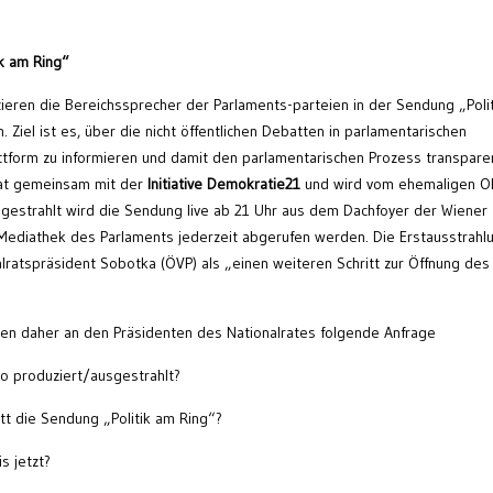
k am Ring“
ieren die Bereichssprecher der Parlaments-parteien in der Sendung „Poli
Ziel ist es, über die nicht öffentlichen Debatten in parlamentarischen
attform zu informieren und damit den parlamentarischen Prozess transpare
rmat gemeinsam mit der
Initiative Demokratie21
und wird vom ehemaligen O
gestrahlt wird die Sendung live ab 21 Uhr aus dem Dachfoyer der Wiener
 Mediathek des Parlaments jederzeit abgerufen werden. Die Erstausstrahl
lratspräsident Sobotka (ÖVP) als „einen weiteren Schritt zur Öffnung des
len daher an den Präsidenten des Nationalrates folgende Anfrage
o produziert/ausgestrahlt?
itt die Sendung „Politik am Ring“?
s jetzt?