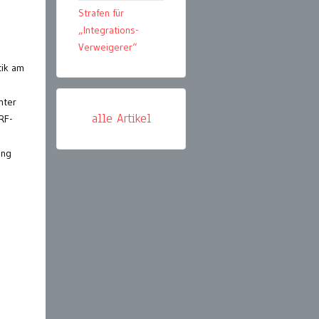
Strafen für
„Integrations-
Verweigerer“
tik am
nter
alle Artikel
RF-
ung