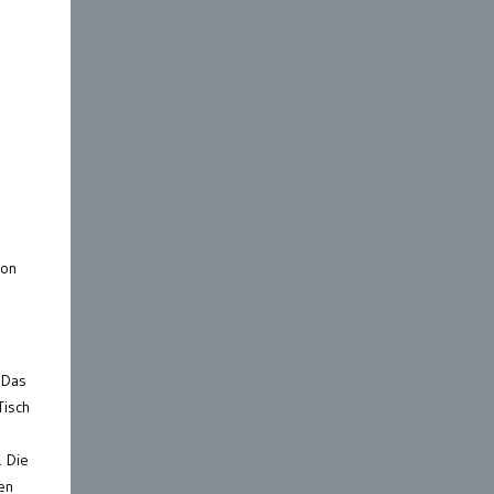
ion
 Das
Tisch
. Die
en