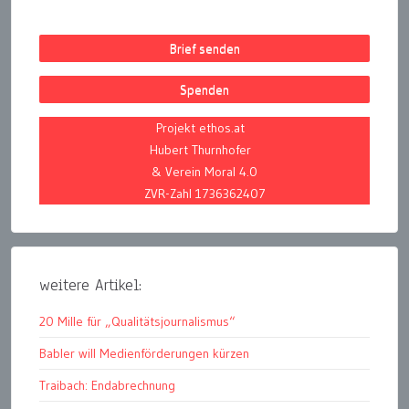
Brief senden
Spenden
Projekt ethos.at
Hubert Thurnhofer
& Verein Moral 4.0
ZVR-Zahl 1736362407
weitere Artikel:
20 Mille für „Qualitätsjournalismus“
Babler will Medienförderungen kürzen
Traibach: Endabrechnung