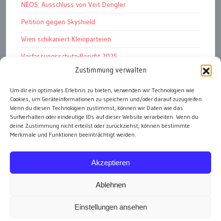
NEOS: Ausschluss von Veit Dengler
Petition gegen Skyshield
Wien schikaniert Kleinparteien
Verfassungsschutz-Bericht 2025
Zustimmung verwalten
Ziel: endloser Krieg
Um dir ein optimales Erlebnis zu bieten, verwenden wir Technologien wie
110 statt 90 Mille Medienförderung
Cookies, um Geräteinformationen zu speichern und/oder darauf zuzugreifen.
Strafen für „Integrations-Verweigerer“
Wenn du diesen Technologien zustimmst, können wir Daten wie das
Surfverhalten oder eindeutige IDs auf dieser Website verarbeiten. Wenn du
deine Zustimmung nicht erteilst oder zurückziehst, können bestimmte
Merkmale und Funktionen beeinträchtigt werden.
alle Artikel
Akzeptieren
Ablehnen
Einstellungen ansehen
Impressum