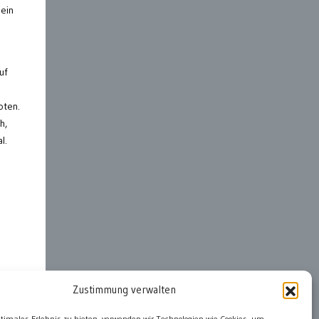
sein
uf
oten.
h,
l.
Zustimmung verwalten
ter
ptimales Erlebnis zu bieten, verwenden wir Technologien wie Cookies, um