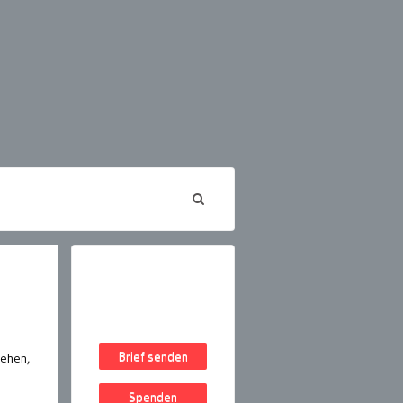
Brief senden
gehen,
Spenden