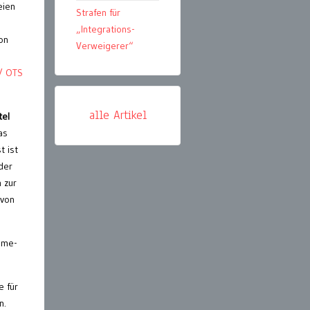
eien
Strafen für
„Integrations-
on
Verweigerer“
 / OTS
alle Artikel
tel
as
t ist
der
 zur
 von
hme-
e für
n.