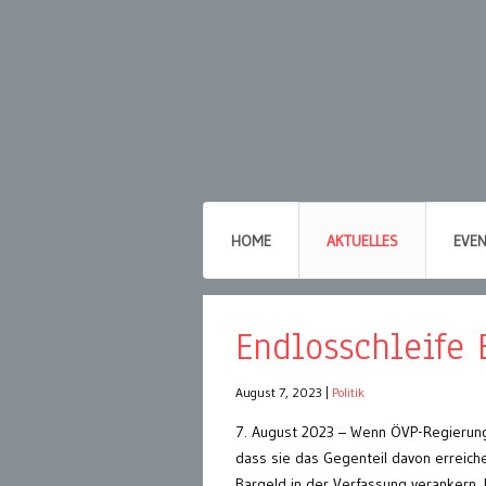
HOME
AKTUELLES
EVE
Endlosschleife 
August 7, 2023
|
Politik
7. August 2023 – Wenn ÖVP-Regierung
dass sie das Gegenteil davon erreich
Bargeld in der Verfassung verankern. D