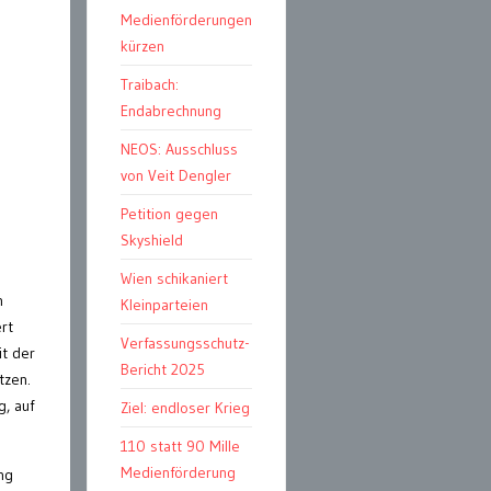
Medienförderungen
kürzen
Traibach:
Endabrechnung
NEOS: Ausschluss
von Veit Dengler
Petition gegen
Skyshield
Wien schikaniert
n
Kleinparteien
rt
Verfassungsschutz-
it der
Bericht 2025
tzen.
g, auf
Ziel: endloser Krieg
110 statt 90 Mille
Medienförderung
ng