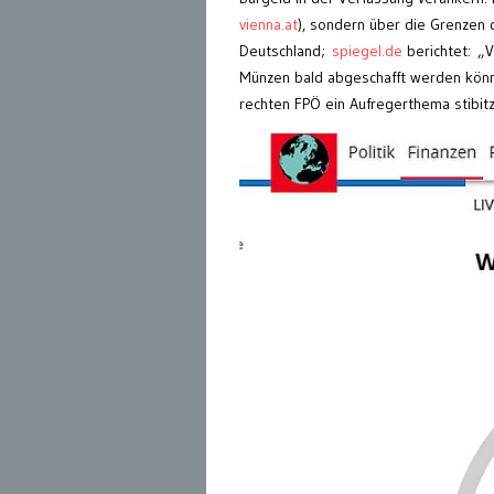
vienna.at
), sondern über die Grenzen d
Deutschland;
spiegel.de
berichtet: „V
Münzen bald abgeschafft werden kön
rechten FPÖ ein Aufregerthema stibit