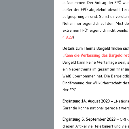
aufzunehmen. Der Antrag der FPÖ wurd
außer der FPÖ abgelehnt obwohl Teil
aufgesprungen sind. So ist es verständ
Nehammer eigentlich auf dem Mist der
extremen FPÖ‘ eigentlich nicht peinlich
4.8.23
)
Details zum Thema Bargeld finden sich
„
Kann die Verfassung das Bargeld ret
Bargeld kann keine Wertanlage sein, s
ein Nebenthema im gesamten finanzind
Welt) übernommen hat. Die Bargelddis
Eindämmung der Willkürherrschaft des 
der FPÖ.
Ergänzung 14. August 2023
– „Nationa
Garantie könne national geregelt wer
Ergänzung 6. September 2023
– ORF-J
diesen Artikel viel telefoniert und v