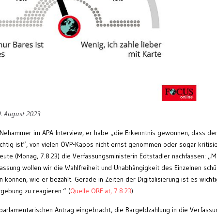
9. August 2023
Nehammer im APA-Interview, er habe „die Erkenntnis gewonnen, dass de
tig ist“, von vielen ÖVP-Kapos nicht ernst genommen oder sogar kritisie
eute (Monag, 7.8.23) die Verfassungsministerin Edtstadler nachfassen: „M
assung wollen wir die Wahlfreiheit und Unabhängigkeit des Einzelnen schü
 können, wie er bezahlt. Gerade in Zeiten der Digitalisierung ist es wichti
zgebung zu reagieren.“ (
Quelle ORF.at, 7.8.23
)
parlamentarischen Antrag eingebracht, die Bargeldzahlung in die Verfassu