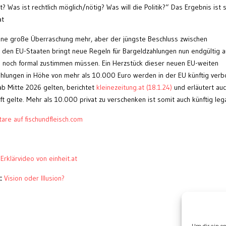
? Was ist rechtlich möglich/nötig? Was will die Politik?“ Das Ergebnis ist 
at
eine große Überraschung mehr, aber der jüngste Beschluss zwischen
den EU-Staaten bringt neue Regeln für Bargeldzahlungen nun endgültig a
n noch formal zustimmen müssen. Ein Herzstück dieser neuen EU-weiten
hlungen in Höhe von mehr als 10.000 Euro werden in der EU künftig verb
ab Mitte 2026 gelten, berichtet
kleinezeitung.at (18.1.24)
und erläutert auc
 gelte. Mehr als 10.000 privat zu verschenken ist somit auch künftig lega
re auf fischundfleisch.com
 Erklärvideo von einheit.at
:
Vision oder Illusion?
Wei
Um dir ein o