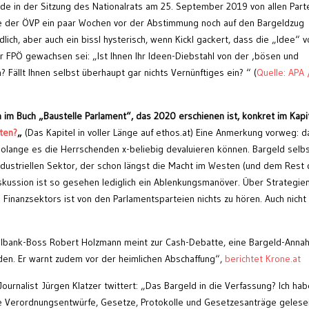
e in der Sitzung des Nationalrats am 25. September 2019 von allen Part
e der ÖVP ein paar Wochen vor der Abstimmung noch auf den Bargeldzug
lich, aber auch ein bissl hysterisch, wenn Kickl gackert, dass die „Idee“ v
 FPÖ gewachsen sei: „Ist Ihnen Ihr Ideen-Diebstahl von der ‚bösen und
? Fällt Ihnen selbst überhaupt gar nichts Vernünftiges ein? “ (
Quelle: APA
 im Buch „Baustelle Parlament“, das 2020 erschienen ist, konkret im Kapi
ten?
„
(Das Kapitel in voller Länge auf ethos.at) Eine Anmerkung vorweg: d
olange es die Herrschenden x-beliebig devaluieren können. Bargeld selbs
ustriellen Sektor, der schon längst die Macht im Westen (und dem Rest 
kussion ist so gesehen lediglich ein Ablenkungsmanöver. Über Strategien
Finanzsektors ist von den Parlamentsparteien nichts zu hören. Auch nicht
lbank-Boss Robert Holzmann meint zur Cash-Debatte, eine Bargeld-Anna
den. Er warnt zudem vor der heimlichen Abschaffung“,
berichtet Krone.at
ournalist Jürgen Klatzer twittert: „Das Bargeld in die Verfassung? Ich hab
iele Verordnungsentwürfe, Gesetze, Protokolle und Gesetzesanträge gelese