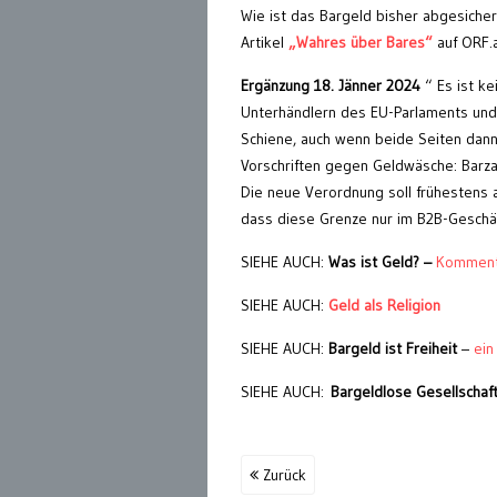
Wie ist das Bargeld bisher abgesichert
Artikel
„Wahres über Bares“
auf ORF.
Ergänzung 18. Jänner 2024
“ Es ist k
Unterhändlern des EU-Parlaments und 
Schiene, auch wenn beide Seiten dan
Vorschriften gegen Geldwäsche: Barza
Die neue Verordnung soll frühestens 
dass diese Grenze nur im B2B-Geschäft
SIEHE AUCH:
Was ist Geld? –
Kommenta
SIEHE AUCH:
Geld als Religion
SIEHE AUCH:
Bargeld ist Freiheit
–
ein
SIEHE AUCH:
Bargeldlose Gesellschaft
Zurück