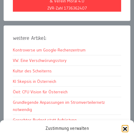
& Verein Moral 4.0
ZVR-Zahl 1736362407
weitere Artikel:
Kontroverse um Google-Rechenzentrum
VW. Eine Verschwörungsstory
Kultur des Scheiterns
KI Skepsis in Österreich
Öxit: CFU Vision für Österreich
Grundlegende Anpassungen im Stromverteilernetz
notwendig
Gerechtes Budget statt Aufrüstung
Zustimmung verwalten
Petition: E-Dienstwagen