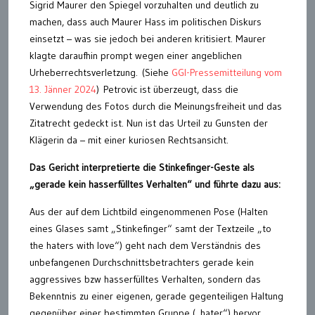
Sigrid Maurer den Spiegel vorzuhalten und deutlich zu
machen, dass auch Maurer Hass im politischen Diskurs
einsetzt – was sie jedoch bei anderen kritisiert. Maurer
klagte daraufhin prompt wegen einer angeblichen
Urheberrechtsverletzung. (Siehe
GGI-Pressemitteilung vom
13. Jänner 2024
) Petrovic ist überzeugt, dass die
Verwendung des Fotos durch die Meinungsfreiheit und das
Zitatrecht gedeckt ist. Nun ist das Urteil zu Gunsten der
Klägerin da – mit einer kuriosen Rechtsansicht.
Das Gericht interpretierte die Stinkefinger-Geste als
„gerade kein hasserfülltes Verhalten“ und führte dazu aus:
Aus der auf dem Lichtbild eingenommenen Pose (Halten
eines Glases samt „Stinkefinger“ samt der Textzeile „to
the haters with love“) geht nach dem Verständnis des
unbefangenen Durchschnittsbetrachters gerade kein
aggressives bzw hasserfülltes Verhalten, sondern das
Bekenntnis zu einer eigenen, gerade gegenteiligen Haltung
gegenüber einer bestimmten Gruppe („hater“) hervor