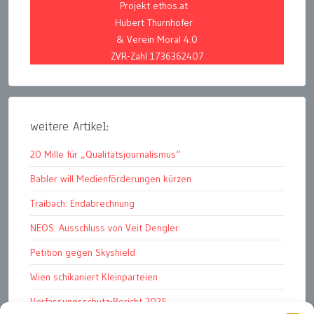
Projekt ethos.at
Hubert Thurnhofer
& Verein Moral 4.0
ZVR-Zahl 1736362407
weitere Artikel:
20 Mille für „Qualitätsjournalismus“
Babler will Medienförderungen kürzen
Traibach: Endabrechnung
NEOS: Ausschluss von Veit Dengler
Petition gegen Skyshield
Wien schikaniert Kleinparteien
Verfassungsschutz-Bericht 2025