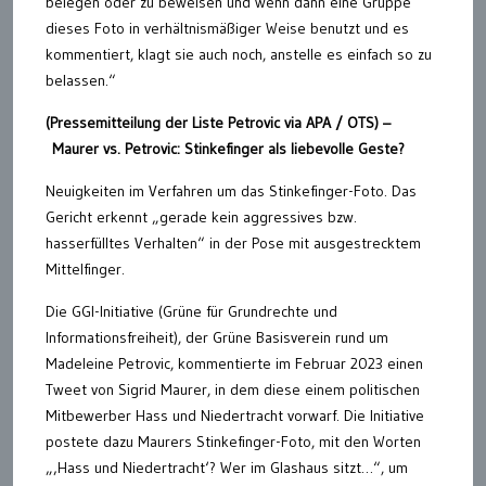
belegen oder zu beweisen und wenn dann eine Gruppe
dieses Foto in verhältnismäßiger Weise benutzt und es
kommentiert, klagt sie auch noch, anstelle es einfach so zu
belassen.“
(Pressemitteilung der Liste Petrovic via APA / OTS) –
Maurer vs. Petrovic: Stinkefinger als liebevolle Geste?
Neuigkeiten im Verfahren um das Stinkefinger-Foto. Das
Gericht erkennt „gerade kein aggressives bzw.
hasserfülltes Verhalten“ in der Pose mit ausgestrecktem
Mittelfinger.
Die GGI-Initiative (Grüne für Grundrechte und
Informationsfreiheit), der Grüne Basisverein rund um
Madeleine Petrovic, kommentierte im Februar 2023 einen
Tweet von Sigrid Maurer, in dem diese einem politischen
Mitbewerber Hass und Niedertracht vorwarf. Die Initiative
postete dazu Maurers Stinkefinger-Foto, mit den Worten
„‚Hass und Niedertracht‘? Wer im Glashaus sitzt…“, um