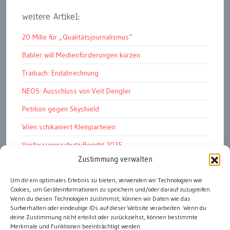
weitere Artikel:
20 Mille für „Qualitätsjournalismus“
Babler will Medienförderungen kürzen
Traibach: Endabrechnung
NEOS: Ausschluss von Veit Dengler
Petition gegen Skyshield
Wien schikaniert Kleinparteien
Verfassungsschutz-Bericht 2025
Zustimmung verwalten
Ziel: endloser Krieg
Um dir ein optimales Erlebnis zu bieten, verwenden wir Technologien wie
110 statt 90 Mille Medienförderung
Cookies, um Geräteinformationen zu speichern und/oder darauf zuzugreifen.
Strafen für „Integrations-Verweigerer“
Wenn du diesen Technologien zustimmst, können wir Daten wie das
Surfverhalten oder eindeutige IDs auf dieser Website verarbeiten. Wenn du
deine Zustimmung nicht erteilst oder zurückziehst, können bestimmte
Merkmale und Funktionen beeinträchtigt werden.