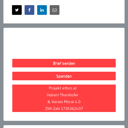
Brief senden
Spenden
Projekt ethos.at
Hubert Thurnhofer
& Verein Moral 4.0
ZVR-Zahl 1736362407