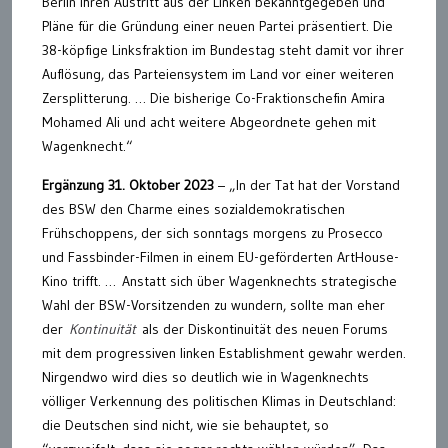
Berlin ihren Austritt aus der Linken bekanntgegeben und
Pläne für die Gründung einer neuen Partei präsentiert. Die
38-köpfige Linksfraktion im Bundestag steht damit vor ihrer
Auflösung, das Parteiensystem im Land vor einer weiteren
Zersplitterung. … Die bisherige Co-Fraktionschefin Amira
Mohamed Ali und acht weitere Abgeordnete gehen mit
Wagenknecht.“
Ergänzung 31. Oktober 2023
– „In der Tat hat der Vorstand
des BSW den Charme eines sozialdemokratischen
Frühschoppens, der sich sonntags morgens zu Prosecco
und Fassbinder-Filmen in einem EU-geförderten ArtHouse-
Kino trifft. … Anstatt sich über Wagenknechts strategische
Wahl der BSW-Vorsitzenden zu wundern, sollte man eher
der
Kontinuität
als der Diskontinuität des neuen Forums
mit dem progressiven linken Establishment gewahr werden.
Nirgendwo wird dies so deutlich wie in Wagenknechts
völliger Verkennung des politischen Klimas in Deutschland:
die Deutschen sind nicht, wie sie behauptet, so