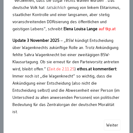
“verzweifelt, dass sie sogar rechts wählen würden”. Das
deutsche Volk hat
tatsächlich
genug von linkem Elitarismus,
staatlicher Kontrolle und einer langsamen, aber stetig
voranschreitenden DDRisierung des öffentlichen und
geistigen Lebens“, schreibt
Elena Louisa Lange
auf tkp.at
Update 3 November 2025
– „BSW kündigt Entscheidung
über Wagenknechts zukünftige Rolle an. Trotz Ankündigung
fehlte Sahra Wagenknecht bei einer zweitägigen BSW-
Klausurtagung. Ob sie erneut für den Parteivorsitz antreten
wird, bleibt offen.“ (
Zeit.de 2.11.25
)
ethos.at kommentiert:
Immer noch ist „die Wagenknecht“ so wichtig, dass die
Ankündigung einer Entscheidung (also nicht die
Entscheidung selbst) und die Abwesenheit einer Person (im
Unterschied zu allen anwesenden Personen) von politischer
Bedeutung für das Zentralorgan der deutschen Moralität
ist.
Weiter