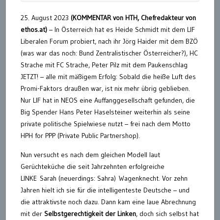
25. August 2023
(KOMMENTAR von HTH, Chefredakteur von
ethos.at)
– In Österreich hat es Heide Schmidt mit dem LIF
Liberalen Forum probiert, nach ihr Jörg Haider mit dem BZÖ
(was war das noch: Bund Zentralistischer Österreicher?), HC
Strache mit FC Strache, Peter Pilz mit dem Paukenschlag
JETZT! – alle mit mäßigem Erfolg: Sobald die heiße Luft des
Promi-Faktors draußen war, ist nix mehr übrig geblieben.
Nur LIF hat in NEOS eine Auffanggesellschaft gefunden, die
Big Spender Hans Peter Haselsteiner weiterhin als seine
private politische Spielwiese nutzt – frei nach dem Motto
HPH for PPP (Private Public Partnershop).
Nun versucht es nach dem gleichen Modell laut
Gerüchteküche die seit Jahrzehnten erfolgreiche
LINKE Sarah (neuerdings: Sahra) Wagenknecht. Vor zehn
Jahren hielt ich sie für die intelligenteste Deutsche – und
die attraktivste noch dazu. Dann kam eine laue Abrechnung
mit der
Selbstgerechtigkeit der Linken
, doch sich selbst hat