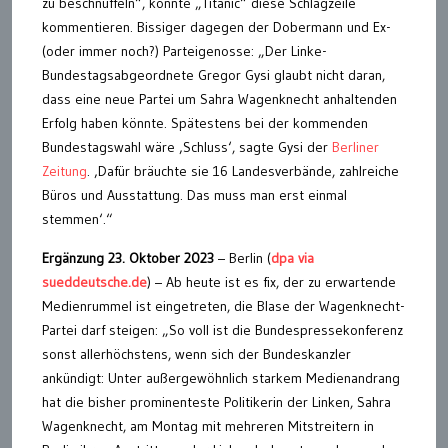
zu beschnüffeln“, könnte „Titanic“ diese Schlagzeile
kommentieren. Bissiger dagegen der Dobermann und Ex-
(oder immer noch?) Parteigenosse: „Der Linke-
Bundestagsabgeordnete Gregor Gysi glaubt nicht daran,
dass eine neue Partei um Sahra Wagenknecht anhaltenden
Erfolg haben könnte. Spätestens bei der kommenden
Bundestagswahl wäre ‚Schluss‘, sagte Gysi der
Berliner
Zeitung
. ‚Dafür bräuchte sie 16 Landesverbände, zahlreiche
Büros und Ausstattung. Das muss man erst einmal
stemmen‘.“
Ergänzung 23. Oktober 2023
– Berlin (
dpa via
sueddeutsche.de
) – Ab heute ist es fix, der zu erwartende
Medienrummel ist eingetreten, die Blase der Wagenknecht-
Partei darf steigen: „So voll ist die Bundespressekonferenz
sonst allerhöchstens, wenn sich der Bundeskanzler
ankündigt: Unter außergewöhnlich starkem Medienandrang
hat die bisher prominenteste Politikerin der Linken, Sahra
Wagenknecht, am Montag mit mehreren Mitstreitern in