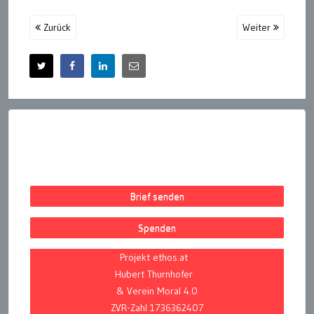
Zurück
Weiter
Brief senden
Spenden
Projekt ethos.at
Hubert Thurnhofer
& Verein Moral 4.0
ZVR-Zahl 1736362407