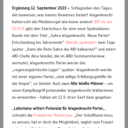
Ergänzung 12. September 2023 –
Schlagzeilen des Tages,
die beweisen, was keines Beweises bedarf: Wagenknecht
beherrscht die Medienorgel wie keine andere!
ZDF.de am
10.9.23
gibt den Startschuss für eine neue Spekulations-
Runde mit dem Titel: „Sahra Wagenknecht. :Neue Partei?
Entscheidung bis Jahresende“.
Bild.de spekuliert
zwei Tage
später: „Kann die Rote Sahra die AfD halbieren?“ und zitiert
AfD-Chefin Alice Weidel, die im ARD-Sommerinterview
vermutet, Wagenknechts Partei werde das
„regierungskritische Lager“ spalten. Wagenknecht werde
mit einer eigenen Partei „eine willige Erfüllungsgehilfin für
die Ampel“, so Weidel. Auch zwei
Alte Weiße Männer
– um
einen Kampfbegriff potenzieller Wagenknecht-Wählerinnen
zu verwenden – haben am 12.9. ihren Senf dazu gegeben:
„
Lafontaine wittert Potenzial für Wagenknecht-Partei
„,
schreibt die
Frankfurter Rundschau
. „Der Schoßhund muss
es wissen, hat er doch die Möglichkeit, täglich sein Frauerl