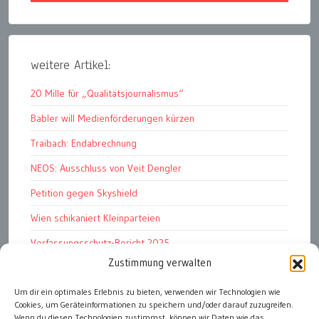
weitere Artikel:
20 Mille für „Qualitätsjournalismus“
Babler will Medienförderungen kürzen
Traibach: Endabrechnung
NEOS: Ausschluss von Veit Dengler
Petition gegen Skyshield
Wien schikaniert Kleinparteien
Verfassungsschutz-Bericht 2025
Zustimmung verwalten
Ziel: endloser Krieg
110 statt 90 Mille Medienförderung
Um dir ein optimales Erlebnis zu bieten, verwenden wir Technologien wie
Cookies, um Geräteinformationen zu speichern und/oder darauf zuzugreifen.
Strafen für „Integrations-Verweigerer“
Wenn du diesen Technologien zustimmst, können wir Daten wie das