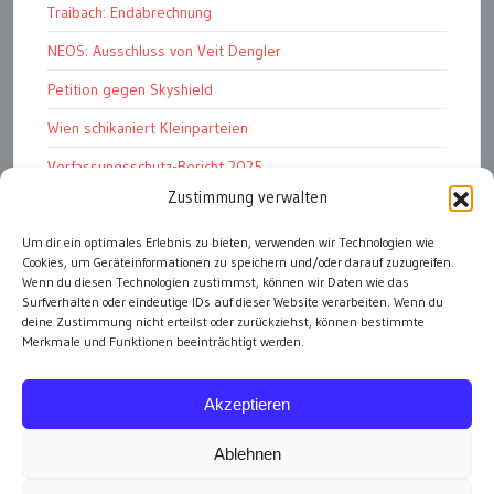
Traibach: Endabrechnung
NEOS: Ausschluss von Veit Dengler
Petition gegen Skyshield
Wien schikaniert Kleinparteien
Verfassungsschutz-Bericht 2025
Zustimmung verwalten
Ziel: endloser Krieg
110 statt 90 Mille Medienförderung
Um dir ein optimales Erlebnis zu bieten, verwenden wir Technologien wie
Cookies, um Geräteinformationen zu speichern und/oder darauf zuzugreifen.
Strafen für „Integrations-Verweigerer“
Wenn du diesen Technologien zustimmst, können wir Daten wie das
Surfverhalten oder eindeutige IDs auf dieser Website verarbeiten. Wenn du
deine Zustimmung nicht erteilst oder zurückziehst, können bestimmte
Merkmale und Funktionen beeinträchtigt werden.
alle Artikel
Akzeptieren
Ablehnen