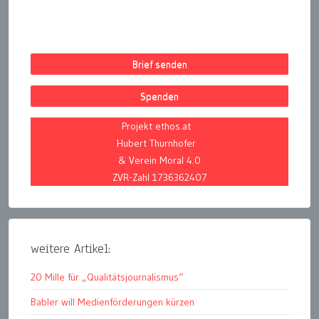
Brief senden
Spenden
Projekt ethos.at
Hubert Thurnhofer
& Verein Moral 4.0
ZVR-Zahl 1736362407
weitere Artikel:
20 Mille für „Qualitätsjournalismus“
Babler will Medienförderungen kürzen