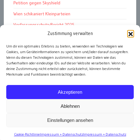
Petition gegen Skyshield
Wien schikaniert Kleinparteien
Verfassungsschutz-Bericht 2025
Zustimmung verwalten
Ziel: endloser Krieg
110 statt 90 Mille Medienförderung
Um dir ein optimales Erlebnis zu bieten, verwenden wir Technologien wie
Cookies, um Geräteinformationen zu speichern und/oder darauf zuzugreifen.
Strafen für „Integrations-Verweigerer“
Wenn du diesen Technologien zustimmst, können wir Daten wie das
Surfverhalten oder eindeutige IDs auf dieser Website verarbeiten. Wenn du
deine Zustimmung nicht erteilst oder zurückziehst, können bestimmte
Merkmale und Funktionen beeinträchtigt werden.
alle Artikel
Akzeptieren
Ablehnen
Einstellungen ansehen
Impressum
Cookie-Richtlinie
Impressum + Datenschutz
Impressum + Datenschutz