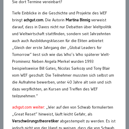
Sie dort Termine vereinbart?
Tiefe Einblicke in die Geschichte und Projekte des WEF
bringt
achgut.com.
Die Autorin
Martina Binnig
verweist
darauf, dass in Davos nicht nur Debatten über Weltpolitik
und Weltwirtschaft stattfinden, sondern seit Jahrzehnten
auch auch Ausbildungsklassen für die Eliten anbietet:
„Gleich der erste Jahrgang der „Global Leaders for
Tomorrow“ liest sich wie das Who’s Who späterer Welt-
Prominenz: Neben Angela Merkel wurden 1993
beispielsweise Bill Gates, Nicolas Sarkozy und Tony Blair
vom WEF geschult. Die Teilnehmer mussten sich selbst um
die Aufnahme bewerben, unter 40 Jahre alt sein und sich
dazu verpflichten, an Kursen und Treffen des WEF
teilzunehmen.“
achgut.com weiter
: „Wer auf den von Schwab formulierten
„Great Reset“ hinweist, läuft leicht Gefahr, als
Verschwörungstheoretiker
abgestempelt zu werden. Es ist
jedoch nicht von der Hand zu weisen, dass die von Schwab