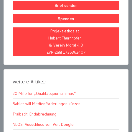
Brief senden
Spenden
Projekt ethos.at
Hubert Thurnhofer
& Verein Moral 4.0
ZVR-Zahl 1736362407
weitere Artikel:
20 Mille für „Qualitätsjournalismus“
Babler will Medienförderungen kürzen
Traibach: Endabrechnung
NEOS: Ausschluss von Veit Dengler