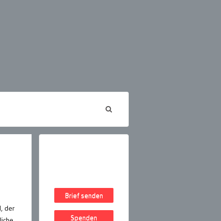
Brief senden
, der
Spenden
liche