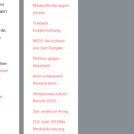
ass
Medienförderungen
ährt
kürzen
Traibach:
rde,
Endabrechnung
e
NEOS: Ausschluss
von Veit Dengler
Petition gegen
tten
Skyshield
schen
Wien schikaniert
.
Kleinparteien
Verfassungsschutz-
at
Bericht 2025
Ziel: endloser Krieg
110 statt 90 Mille
Medienförderung