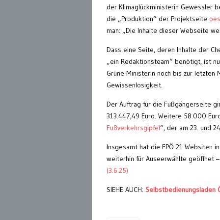
der Klimaglückministerin Gewessler be
die „Produktion“ der Projektseite
oes
man: „Die Inhalte dieser Webseite we
Dass eine Seite, deren Inhalte der Ch
„ein Redaktionsteam“ benötigt, ist nu
Grüne Ministerin noch bis zur letzten 
Gewissenlosigkeit.
Der Auftrag für die Fußgängerseite g
313.447,49 Euro. Weitere 58.000 Euro
Fußverkehrsgipfel
“, der am 23. und 24
Insgesamt hat die FPÖ 21 Websiten i
weiterhin für Auseerwählte geöffnet –
(3.6.25)
SIEHE AUCH:
Selbstbedienungsladen Ö