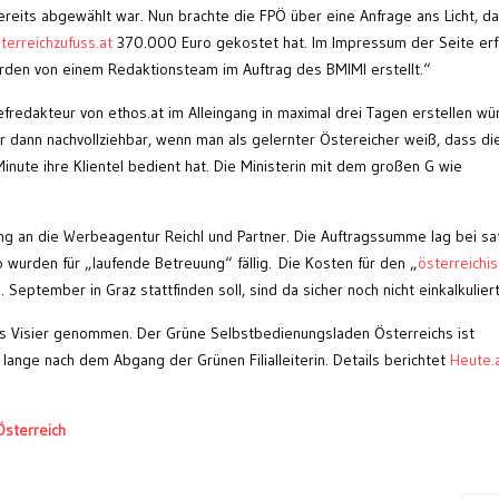
reits abgewählt war. Nun brachte die FPÖ über eine Anfrage ans Licht, d
terreichzufuss.at
370.000 Euro gekostet hat. Im Impressum der Seite erf
rden von einem Redaktionsteam im Auftrag des BMIMI erstellt.“
efredakteur von ethos.at im Alleingang in maximal drei Tagen erstellen wü
r dann nachvollziehbar, wenn man als gelernter Östereicher weiß, dass di
Minute ihre Klientel bedient hat. Die Ministerin mit dem großen G wie
ing an die Werbeagentur Reichl und Partner. Die Auftragssumme lag bei sa
 wurden für „laufende Betreuung“ fällig. Die Kosten für den „
österreichi
. September in Graz stattfinden soll, sind da sicher noch nicht einkalkuliert
ns Visier genommen. Der Grüne Selbstbedienungsladen Österreichs ist
 lange nach dem Abgang der Grünen Filialleiterin. Details berichtet
Heute.
sterreich