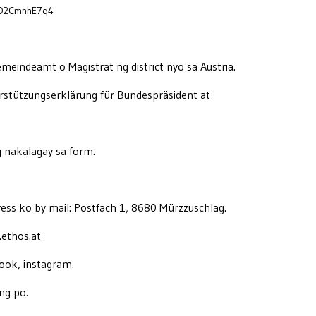
tO2CmnhE7q4
Gemeindeamt o Magistrat n
g
district nyo sa Austria.
stützungserklärung für Bundespräsident at
g nakalagay sa form.
ress ko by mail: Postfach 1, 8680 Mürzzuschlag.
.
ethos.at
book, instagram.
ng po.