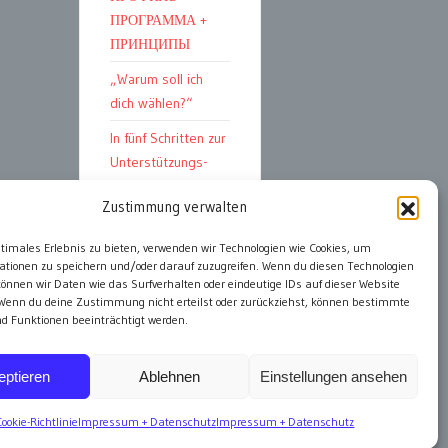
ПРОГРАММА +
ПРИНЦИПЫ
„Warum soll ich
dich wählen?“
In fünf Schritten zur
Unterstützungs-
Erklärung
Zustimmung verwalten
ptimales Erlebnis zu bieten, verwenden wir Technologien wie Cookies, um
ationen zu speichern und/oder darauf zuzugreifen. Wenn du diesen Technologien
alle Artikel
önnen wir Daten wie das Surfverhalten oder eindeutige IDs auf dieser Website
 Wenn du deine Zustimmung nicht erteilst oder zurückziehst, können bestimmte
 Funktionen beeinträchtigt werden.
eptieren
Ablehnen
Einstellungen ansehen
Cookie-Richtlinie
Impressum + Datenschutz
Impressum + Datenschutz