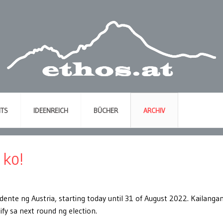
NTS
IDEENREICH
BÜCHER
ARCHIV
 ko!
idente n
g
Austria, starting today until 31 of August 2022. Kailanga
fy sa next round n
g
election.