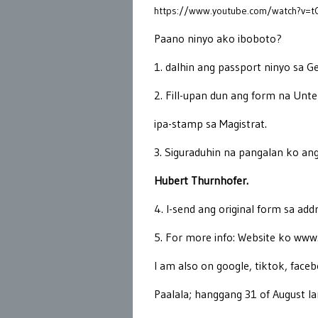
https://www.youtube.com/watch?v=
Paano ninyo ako iboboto?
1. dalhin ang passport ninyo sa 
2. Fill
-u
pan dun ang form
na
Unter
ipa-stamp sa Magistrat.
3. Siguraduhin na pangalan ko an
Hubert Thurnhofer.
4. I-send
ang original form
sa add
5. For more info: Website ko
www
I am also on google, tiktok, face
Paalala; hanggang 31 of August la