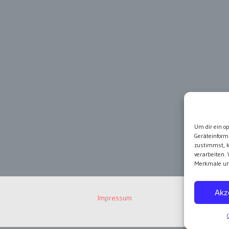
Um dir ein o
Geräteinform
zustimmst, k
verarbeiten.
Merkmale und
Akz
Impressum