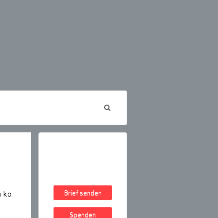
Brief senden
n ko
Spenden