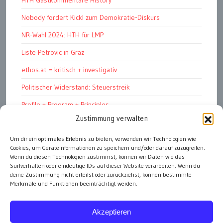
HTH Gastkommentare History
Nobody fordert Kickl zum Demokratie-Diskurs
NR-Wahl 2024: HTH für LMP
Liste Petrovic in Graz
ethos.at = kritisch + investigativ
Politischer Widerstand: Steuerstreik
Profile + Program + Principles
Zustimmung verwalten
Pinay ang jowa ko!
Um dir ein optimales Erlebnis zu bieten, verwenden wir Technologien wie
ПРОФИЛЬ + ПРОГРАММА + ПРИНЦИПЫ
Cookies, um Geräteinformationen zu speichern und/oder darauf zuzugreifen.
„Warum soll ich dich wählen?“
Wenn du diesen Technologien zustimmst, können wir Daten wie das
Surfverhalten oder eindeutige IDs auf dieser Website verarbeiten. Wenn du
deine Zustimmung nicht erteilst oder zurückziehst, können bestimmte
Merkmale und Funktionen beeinträchtigt werden.
alle Artikel
Akzeptieren