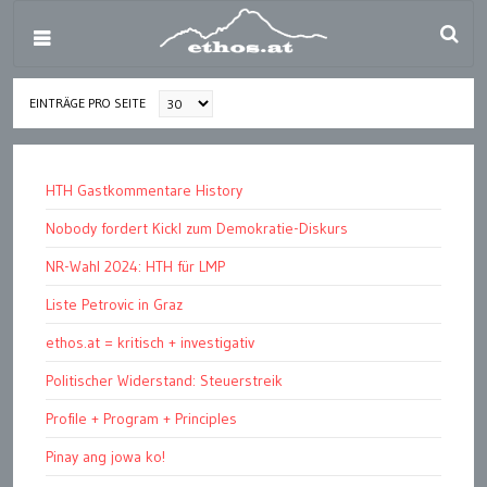
EINTRÄGE PRO SEITE
HTH Gastkommentare History
Nobody fordert Kickl zum Demokratie-Diskurs
NR-Wahl 2024: HTH für LMP
Liste Petrovic in Graz
ethos.at = kritisch + investigativ
Politischer Widerstand: Steuerstreik
Profile + Program + Principles
Pinay ang jowa ko!