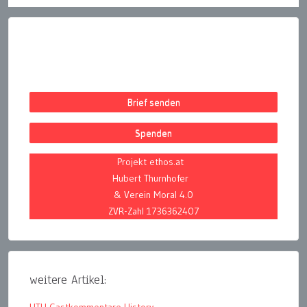
Brief senden
Spenden
Projekt ethos.at
Hubert Thurnhofer
& Verein Moral 4.0
ZVR-Zahl 1736362407
weitere Artikel: