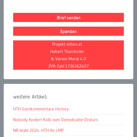
Brief senden
Spenden
Projekt ethos.at
Hubert Thurnhofer
& Verein Moral 4.0
ZVR-Zahl 1736362407
weitere Artikel:
HTH Gastkommentare History
Nobody fordert Kickl zum Demokratie-Diskurs
NR-Wahl 2024: HTH für LMP