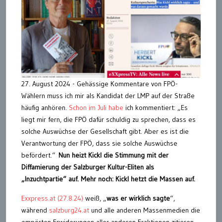
27. August 2024 - Gehässige Kommentare von FPÖ-
Wählern muss ich mir als Kandidat der LMP auf der Straße
häufig anhören.
Schon im Juli habe
ich kommentiert: „Es
liegt mir fern, die FPÖ dafür schuldig zu sprechen, dass es
solche Auswüchse der Gesellschaft gibt. Aber es ist die
Verantwortung der FPÖ, dass sie solche Auswüchse
befördert.“
Nun heizt Kickl die Stimmung mit der
Diffamierung der Salzburger Kultur-Eliten als
„Inzuchtpartie“ auf. Mehr noch: Kickl hetzt die Massen auf.
Exxpress.at (27.8.24)
weiß, „
was er wirklich sagte
“,
während
salzburg24.at
und alle anderen Massenmedien die
empörten Erwiderungen aller anderen Fraktionen zitieren.