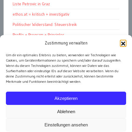
Liste Petrovic in Graz
ethos.at = kritisch + investigativ
Politischer Widerstand: Steuerstreik
Profile + Program + Principles
Zustimmung verwalten
Pinay ang jowa ko!
ПРОФИЛЬ + ПРОГРАММА + ПРИНЦИПЫ
Um dir ein optimales Erlebnis zu bieten, verwenden wir Technologien wie
Cookies, um Geräteinformationen zu speichern und/oder darauf zuzugreifen.
„Warum soll ich dich wählen?“
Wenn du diesen Technologien zustimmst, können wir Daten wie das
Surfverhalten oder eindeutige IDs auf dieser Website verarbeiten. Wenn du
deine Zustimmung nicht erteilst oder zurückziehst, können bestimmte
Merkmale und Funktionen beeinträchtigt werden.
alle Artikel
Akzeptieren
Ablehnen
Einstellungen ansehen
Impressum