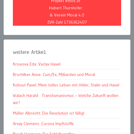
Projekt ethos.at
Hubert Thurnhofer
& Verein Moral 4.0
ZVR-Zahl 1736362407
weitere Artikel:
Kriseova Eda: Vaclav Havel.
Brorhilker Anne: Cum/Ex, Milliarden und Moral
Kohout Pavel: Mein tolles Leben mit Hitler, Stalin und Havel
Walach Harald: Transhumanismus – Welche Zukunft wollen
wir?
Müller Albrecht: Die Revolution ist fällig!
Arvay Clemens: Corona Impfstoffe