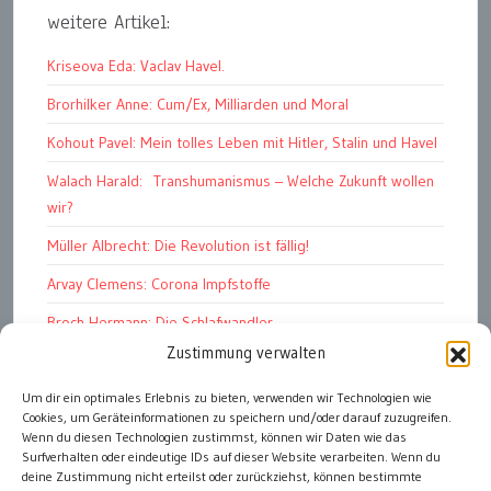
weitere Artikel:
Kriseova Eda: Vaclav Havel.
Brorhilker Anne: Cum/Ex, Milliarden und Moral
Kohout Pavel: Mein tolles Leben mit Hitler, Stalin und Havel
Walach Harald: Transhumanismus – Welche Zukunft wollen
wir?
Müller Albrecht: Die Revolution ist fällig!
Arvay Clemens: Corona Impfstoffe
Broch Hermann: Die Schlafwandler
Zustimmung verwalten
Kohout Pavel: Ende der Großen Ferien
Um dir ein optimales Erlebnis zu bieten, verwenden wir Technologien wie
Bonelli Raphael: Kopflos
Cookies, um Geräteinformationen zu speichern und/oder darauf zuzugreifen.
Luczak Andreas: Deutschlands Energiewende
Wenn du diesen Technologien zustimmst, können wir Daten wie das
Surfverhalten oder eindeutige IDs auf dieser Website verarbeiten. Wenn du
deine Zustimmung nicht erteilst oder zurückziehst, können bestimmte