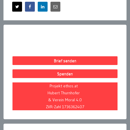
Brief senden
Spenden
Projekt ethos.at
Hubert Thurnhofer
& Verein Moral 4.0
ZVR-Zahl 1736362407