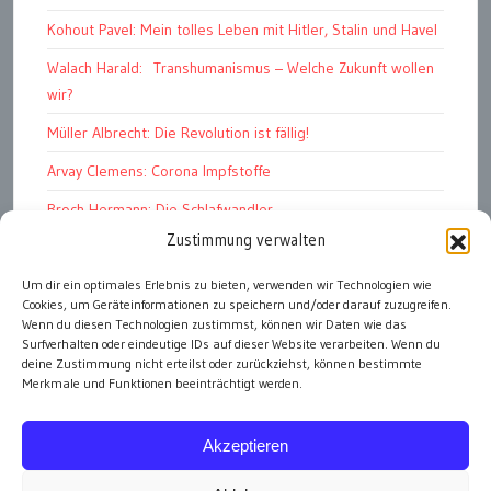
Kohout Pavel: Mein tolles Leben mit Hitler, Stalin und Havel
Walach Harald: Transhumanismus – Welche Zukunft wollen
wir?
Müller Albrecht: Die Revolution ist fällig!
Arvay Clemens: Corona Impfstoffe
Broch Hermann: Die Schlafwandler
Zustimmung verwalten
Kohout Pavel: Ende der Großen Ferien
Um dir ein optimales Erlebnis zu bieten, verwenden wir Technologien wie
Bonelli Raphael: Kopflos
Cookies, um Geräteinformationen zu speichern und/oder darauf zuzugreifen.
Luczak Andreas: Deutschlands Energiewende
Wenn du diesen Technologien zustimmst, können wir Daten wie das
Surfverhalten oder eindeutige IDs auf dieser Website verarbeiten. Wenn du
deine Zustimmung nicht erteilst oder zurückziehst, können bestimmte
Merkmale und Funktionen beeinträchtigt werden.
alle Artikel
Akzeptieren