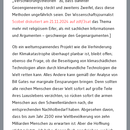
„Verschwörungstheorien“ zu, dass dahinter
Geoengieneering steckt und zweitens Zweifel, dass diese
Methoden ungefährlich seien. Der Wissenschaftsjournalist
Scobel diskutiert am 21.11.2024 auf zdf/3sat
das Thema
mehr mit religiösem Eifer, als mit sachlichen Informationen
und Argumenten – geschweige den Gegenargumenten.]
Ob ein weltumspannendes Projekt wie die Verhinderung
der Klimakatastrophe überhaupt planbar ist, bleibt offen;
ebenso die Frage, ob die Beseitigung von klimaschädlichen
Technologien allein durch klimafreundliche Technologien die
Welt retten kann. Alles Andere kann gemäß der Analyse von
Bill Gates nur marginale Einsparungen bringen. Denn sollten
alle reichen Menschen dieser Welt sofort auf große Teile
ihres Luxuslebens verzichten, so rücken sofort die armen
Menschen aus den Schwellenländern nach, die
entsprechenden Nachholbedarf haben. Abgesehen davon,
dass bis zum Jahr 2100 eine Weltbevölkerung von zehn
Milliarden Menschen zu erwarten ist. Aber die Hoffnung