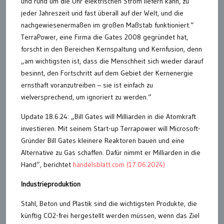
und rund um die Uhr elektrischen Strom liefern kann, zu
jeder Jahreszeit und fast überall auf der Welt, und die
nachgewiesenermaßen im großen Maßstab funktioniert.“
TerraPower, eine Firma die Gates 2008 gegründet hat,
forscht in den Bereichen Kernspaltung und Kernfusion, denn
„am wichtigsten ist, dass die Menschheit sich wieder darauf
besinnt, den Fortschritt auf dem Gebiet der Kernenergie
ernsthaft voranzutreiben – sie ist einfach zu
vielversprechend, um ignoriert zu werden.“
Update 18.6.24: „Bill Gates will Milliarden in die Atomkraft
investieren. Mit seinem Start-up Terrapower will Microsoft-
Gründer Bill Gates kleinere Reaktoren bauen und eine
Alternative zu Gas schaffen. Dafür nimmt er Milliarden in die
Hand“, berichtet
handelsblatt.com (17.06.2024)
Industrieproduktion
Stahl, Beton und Plastik sind die wichtigsten Produkte, die
künftig CO2-frei hergestellt werden müssen, wenn das Ziel