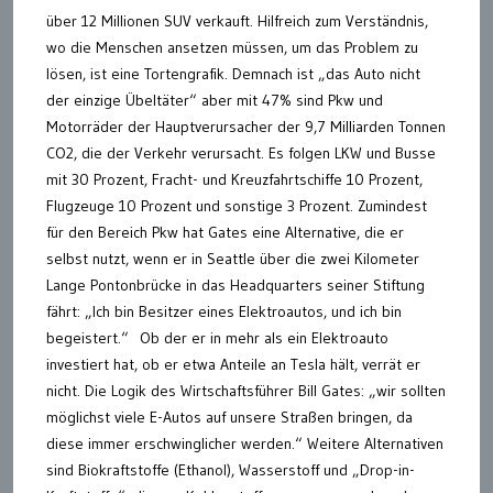
über 12 Millionen SUV verkauft. Hilfreich zum Verständnis,
wo die Menschen ansetzen müssen, um das Problem zu
lösen, ist eine Tortengrafik. Demnach ist „das Auto nicht
der einzige Übeltäter“ aber mit 47% sind Pkw und
Motorräder der Hauptverursacher der 9,7 Milliarden Tonnen
CO2, die der Verkehr verursacht. Es folgen LKW und Busse
mit 30 Prozent, Fracht- und Kreuzfahrtschiffe 10 Prozent,
Flugzeuge 10 Prozent und sonstige 3 Prozent. Zumindest
für den Bereich Pkw hat Gates eine Alternative, die er
selbst nutzt, wenn er in Seattle über die zwei Kilometer
Lange Pontonbrücke in das Headquarters seiner Stiftung
fährt: „Ich bin Besitzer eines Elektroautos, und ich bin
begeistert.“ Ob der er in mehr als ein Elektroauto
investiert hat, ob er etwa Anteile an Tesla hält, verrät er
nicht. Die Logik des Wirtschaftsführer Bill Gates: „wir sollten
möglichst viele E-Autos auf unsere Straßen bringen, da
diese immer erschwinglicher werden.“ Weitere Alternativen
sind Biokraftstoffe (Ethanol), Wasserstoff und „Drop-in-