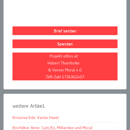
Brief senden
Spenden
Projekt ethos.at
Hubert Thurnhofer
& Verein Moral 4.0
ZVR-Zahl 1736362407
weitere Artikel:
Kriseova Eda: Vaclav Havel.
Brorhilker Anne: Cum/Ex, Milliarden und Moral