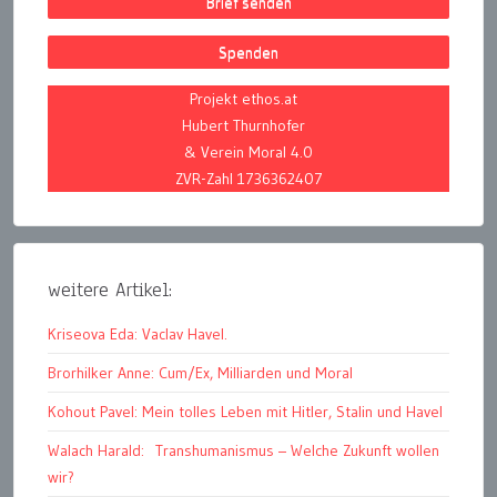
Brief senden
Spenden
Projekt ethos.at
Hubert Thurnhofer
& Verein Moral 4.0
ZVR-Zahl 1736362407
weitere Artikel:
Kriseova Eda: Vaclav Havel.
Brorhilker Anne: Cum/Ex, Milliarden und Moral
Kohout Pavel: Mein tolles Leben mit Hitler, Stalin und Havel
Walach Harald: Transhumanismus – Welche Zukunft wollen
wir?