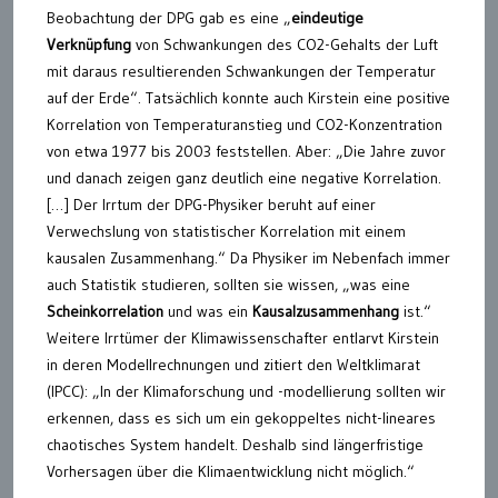
Beobachtung der DPG gab es eine „
eindeutige
Verknüpfung
von Schwankungen des CO2-Gehalts der Luft
mit daraus resultierenden Schwankungen der Temperatur
auf der Erde“. Tatsächlich konnte auch Kirstein eine positive
Korrelation von Temperaturanstieg und CO2-Konzentration
von etwa 1977 bis 2003 feststellen. Aber: „Die Jahre zuvor
und danach zeigen ganz deutlich eine negative Korrelation.
[…] Der Irrtum der DPG-Physiker beruht auf einer
Verwechslung von statistischer Korrelation mit einem
kausalen Zusammenhang.“ Da Physiker im Nebenfach immer
auch Statistik studieren, sollten sie wissen, „was eine
Scheinkorrelation
und was ein
Kausalzusammenhang
ist.“
Weitere Irrtümer der Klimawissenschafter entlarvt Kirstein
in deren Modellrechnungen und zitiert den Weltklimarat
(IPCC): „In der Klimaforschung und -modellierung sollten wir
erkennen, dass es sich um ein gekoppeltes nicht-lineares
chaotisches System handelt. Deshalb sind längerfristige
Vorhersagen über die Klimaentwicklung nicht möglich.“