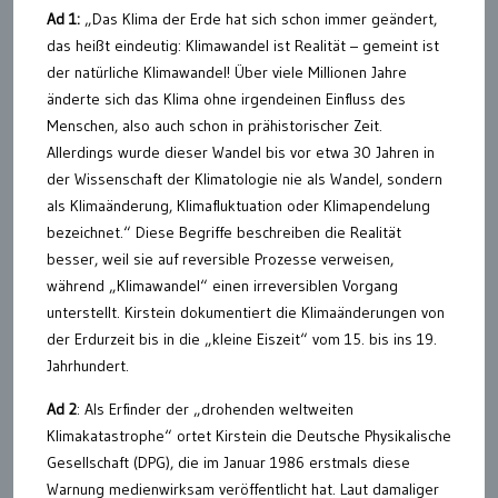
Ad 1:
„Das Klima der Erde hat sich schon immer geändert,
das heißt eindeutig: Klimawandel ist Realität – gemeint ist
der natürliche Klimawandel! Über viele Millionen Jahre
änderte sich das Klima ohne irgendeinen Einfluss des
Menschen, also auch schon in prähistorischer Zeit.
Allerdings wurde dieser Wandel bis vor etwa 30 Jahren in
der Wissenschaft der Klimatologie nie als Wandel, sondern
als Klimaänderung, Klimafluktuation oder Klimapendelung
bezeichnet.“ Diese Begriffe beschreiben die Realität
besser, weil sie auf reversible Prozesse verweisen,
während „Klimawandel“ einen irreversiblen Vorgang
unterstellt. Kirstein dokumentiert die Klimaänderungen von
der Erdurzeit bis in die „kleine Eiszeit“ vom 15. bis ins 19.
Jahrhundert.
Ad 2
: Als Erfinder der „drohenden weltweiten
Klimakatastrophe“ ortet Kirstein die Deutsche Physikalische
Gesellschaft (DPG), die im Januar 1986 erstmals diese
Warnung medienwirksam veröffentlicht hat. Laut damaliger