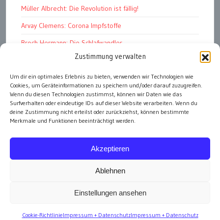
Müller Albrecht: Die Revolution ist fällig!
Arvay Clemens: Corona Impfstoffe
Broch Hermann: Die Schlafwandler
Zustimmung verwalten
Kohout Pavel: Ende der Großen Ferien
Um dir ein optimales Erlebnis zu bieten, verwenden wir Technologien wie
Bonelli Raphael: Kopflos
Cookies, um Geräteinformationen zu speichern und/oder darauf zuzugreifen.
Luczak Andreas: Deutschlands Energiewende
Wenn du diesen Technologien zustimmst, können wir Daten wie das
Surfverhalten oder eindeutige IDs auf dieser Website verarbeiten. Wenn du
deine Zustimmung nicht erteilst oder zurückziehst, können bestimmte
Merkmale und Funktionen beeinträchtigt werden.
alle Artikel
Akzeptieren
Ablehnen
Einstellungen ansehen
Impressum
Cookie-Richtlinie
Impressum + Datenschutz
Impressum + Datenschutz