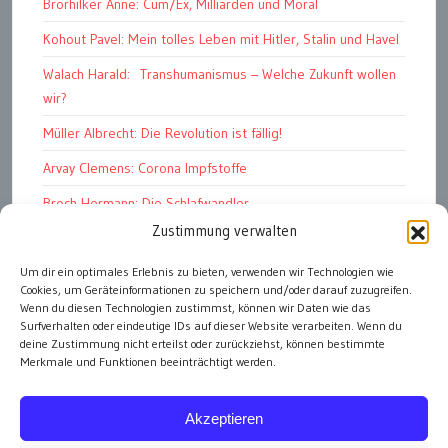
Brorhilker Anne: Cum/Ex, Milliarden und Moral
Kohout Pavel: Mein tolles Leben mit Hitler, Stalin und Havel
Walach Harald: Transhumanismus – Welche Zukunft wollen
wir?
Müller Albrecht: Die Revolution ist fällig!
Arvay Clemens: Corona Impfstoffe
Broch Hermann: Die Schlafwandler
Zustimmung verwalten
Kohout Pavel: Ende der Großen Ferien
Bonelli Raphael: Kopflos
Um dir ein optimales Erlebnis zu bieten, verwenden wir Technologien wie
Cookies, um Geräteinformationen zu speichern und/oder darauf zuzugreifen.
Luczak Andreas: Deutschlands Energiewende
Wenn du diesen Technologien zustimmst, können wir Daten wie das
Surfverhalten oder eindeutige IDs auf dieser Website verarbeiten. Wenn du
deine Zustimmung nicht erteilst oder zurückziehst, können bestimmte
Merkmale und Funktionen beeinträchtigt werden.
alle Artikel
Akzeptieren