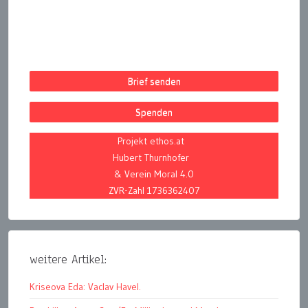
Brief senden
Spenden
Projekt ethos.at
Hubert Thurnhofer
& Verein Moral 4.0
ZVR-Zahl 1736362407
weitere Artikel:
Kriseova Eda: Vaclav Havel.