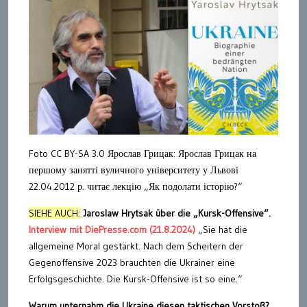
Foto CC BY-SA 3.0 Ярослав Грицак: Ярослав Грицак на
першому занятті вуличного університету у Львові
22.04.2012 р. читає лекцію „Як подолати історію?“
SIEHE AUCH:
Jaroslaw Hrytsak über die „Kursk-Offensive“.
Interview mit DiePresse.com (21.8.2024)
„Sie hat die
allgemeine Moral gestärkt. Nach dem Scheitern der
Gegenoffensive 2023 brauchten die Ukrainer eine
Erfolgsgeschichte. Die Kursk-Offensive ist so eine.“
Warum unternahm die Ukraine diesen taktischen Vorstoß?