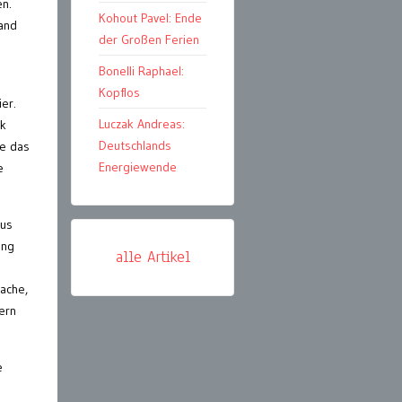
en.
Kohout Pavel: Ende
and
der Großen Ferien
Bonelli Raphael:
Kopflos
er.
Luczak Andreas:
ck
Deutschlands
de das
Energiewende
e
aus
ung
alle Artikel
ache,
ern
e