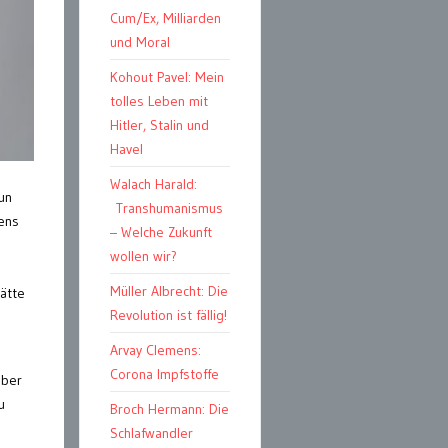
Cum/Ex, Milliarden
und Moral
Kohout Pavel: Mein
tolles Leben mit
Hitler, Stalin und
Havel
Walach Harald:
un
Transhumanismus
ens
– Welche Zukunft
wollen wir?
Müller Albrecht: Die
ätte
Revolution ist fällig!
Arvay Clemens:
Corona Impfstoffe
über
u
Broch Hermann: Die
Schlafwandler