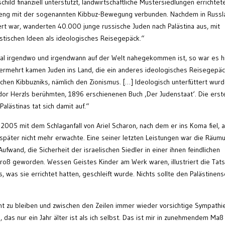
hild finanziell unterstützt, landwirtschaftliche Mustersiedlungen errichtet
st eng mit der sogenannten Kibbuz-Bewegung verbunden. Nachdem in Russl
ert war, wanderten 40.000 junge russische Juden nach Palästina aus, mit
stischen Ideen als ideologisches Reisegepäck.“
 irgendwo und irgendwann auf der Welt nahegekommen ist, so war es hi
 Vermehrt kamen Juden ins Land, die ein anderes ideologisches Reisegepä
ischen Kibbuzniks, nämlich den Zionismus. […] Ideologisch unterfüttert wur
or Herzls berühmten, 1896 erschienenen Buch ‚Der Judenstaat‘. Die erst
Palästinas tat sich damit auf.“
 2005 mit dem Schlaganfall von Ariel Scharon, nach dem er ins Koma fiel, 
später nicht mehr erwachte. Eine seiner letzten Leistungen war die Räum
ufwand, die Sicherheit der israelischen Siedler in einer ihnen feindlichen
oß geworden. Wessen Geistes Kinder am Werk waren, illustriert die Tats
 was sie errichtet hatten, geschleift wurde. Nichts sollte den Palästinens
t zu bleiben und zwischen den Zeilen immer wieder vorsichtige Sympathi
 das nur ein Jahr älter ist als ich selbst. Das ist mir in zunehmendem Maß