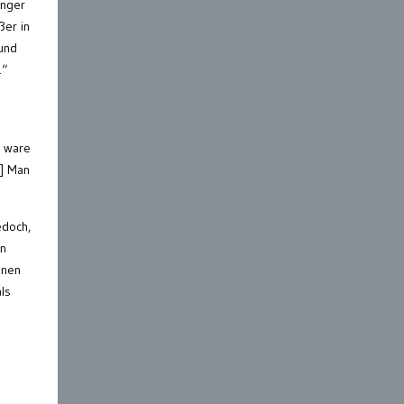
enger
ßer in
 und
.“
e ware
…] Man
edoch,
en
hnen
ls
e