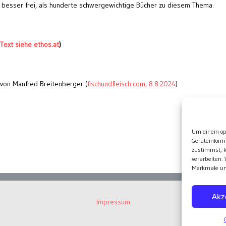
s besser frei, als hunderte schwergewichtige Bücher zu diesem Thema.
Text siehe ethos.at
)
von Manfred Breitenberger (
fischundfleisch.com, 8.8.2024
)
Wei
Um dir ein o
Geräteinform
zustimmst, k
verarbeiten.
Merkmale und
Akz
Impressum