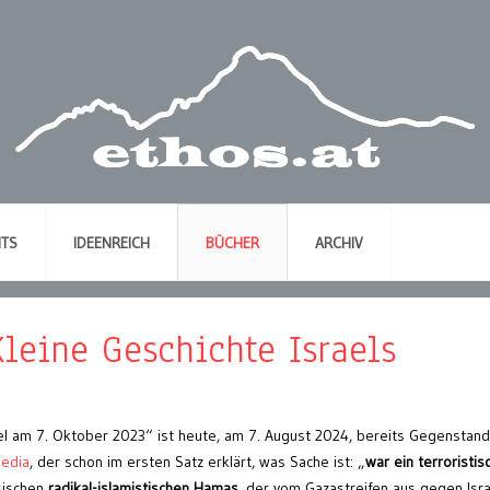
NTS
IDEENREICH
BÜCHER
ARCHIV
leine Geschichte Israels
el am 7. Oktober 2023“ ist heute, am 7. August 2024, bereits Gegenstand
pedia
, der schon im ersten Satz erklärt, was Sache ist: „
war ein terroristis
sischen
radikal-islamistischen Hamas
, der vom Gazastreifen aus gegen Isra