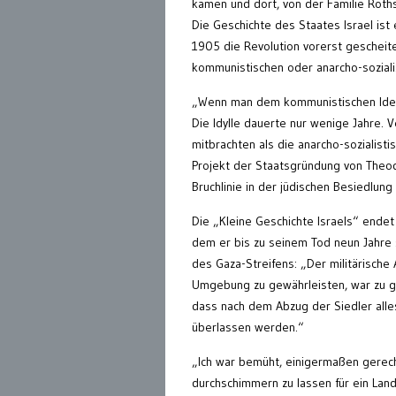
kamen und dort, von der Familie Rothsc
Die Geschichte des Staates Israel i
1905 die Revolution vorerst gescheit
kommunistischen oder anarcho-soziali
„Wenn man dem kommunistischen Ideal
Die Idylle dauerte nur wenige Jahre.
mitbrachten als die anarcho-sozialist
Projekt der Staatsgründung von Theod
Bruchlinie in der jüdischen Besiedlung 
Die „Kleine Geschichte Israels“ endet
dem er bis zu seinem Tod neun Jahre 
des Gaza-Streifens: „Der militärische A
Umgebung zu gewährleisten, war zu gr
dass nach dem Abzug der Siedler alles,
überlassen werden.“
„Ich war bemüht, einigermaßen gerech
durchschimmern zu lassen für ein Land,