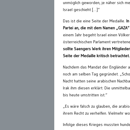
unmöglich geworden, je näher sich me
Israel geschieht […]“
Das ist die eine Seite der Medaille.
In
Partei an, die mit dem Namen „GAZA“ f
einem Jahr begeht Israel einen Völke
österreichischen Parlament vertrete
sollte Saengers Werk ihren Mitglieder
Seite der Medaille kritisch betrachtet.
Nachdem das Mandat der Engländer am
noch am selben Tag gegründet. „Scho
Nacht hatten seine arabischen Nachbar
Irak ihm diesen erklärt. Die unmittel
bis heute umstritten ist.“
„Es wäre falsch zu glauben, die ara
ihrem Recht zu verhelfen. Vielmehr wol
Infolge dieses Krieges mussten hunde