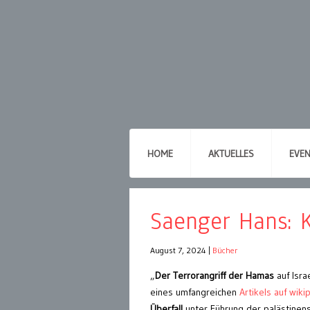
HOME
AKTUELLES
EVE
Saenger Hans: K
August 7, 2024
|
Bücher
„
Der Terrorangriff der Hamas
auf Isra
eines umfangreichen
Artikels auf wiki
Überfall
unter Führung der palästinen