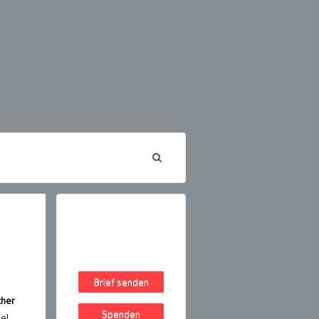
Brief senden
cher
Spenden
el