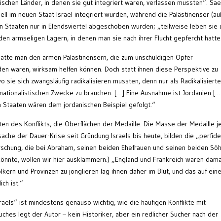
amischen Länder, in denen sie gut integriert waren, verlassen mussten“. Sa
nell im neuen Staat Israel integriert wurden, während die Palästinenser (au
n Staaten nur in Elendsviertel abgeschoben wurden; „teilweise leben sie
en armseligen Lagern, in denen man sie nach ihrer Flucht gepfercht hatte
hätte man den armen Palästinensern, die zum unschuldigen Opfer
den waren, wirksam helfen können. Doch statt ihnen diese Perspektive zu
o sie sich zwangsläufig radikalisieren mussten, denn nur als Radikalisiert
e nationalistischen Zwecke zu brauchen. […] Eine Ausnahme ist Jordanien [
en Staaten wären dem jordanischen Beispiel gefolgt.“
ten des Konflikts, die Oberflächen der Medaille. Die Masse der Medaille j
sache der Dauer-Krise seit Gründung Israels bis heute, bilden die „perfid
orschung, die bei Abraham, seinen beiden Ehefrauen und seinen beiden Sö
könnte, wollen wir hier ausklammern.) „England und Frankreich waren dama
kern und Provinzen zu jonglieren lag ihnen daher im Blut, und das auf ein
ch ist.“
raels“ ist mindestens genauso wichtig, wie die häufigen Konflikte mit
ches legt der Autor – kein Historiker, aber ein redlicher Sucher nach der