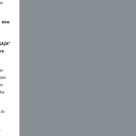
in
 eine
 GAZA“
ere
at
 der
er
che
 zu
e