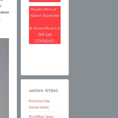
r
Projekt ethos.at
 Namen
Hubert Thurnhofer
s
& Verein Moral 4.0
ZVR-Zahl
1736362407
weitere Artikel:
Kriseova Eda:
Vaclav Havel.
Brorhilker Anne: