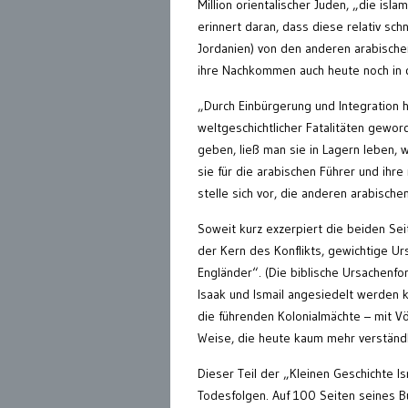
Million orientalischer Juden, „die isl
erinnert daran, dass diese relativ sch
Jordanien) von den anderen arabische
ihre Nachkommen auch heute noch in d
„Durch Einbürgerung und Integration 
weltgeschichtlicher Fatalitäten gewor
geben, ließ man sie in Lagern leben, w
sie für die arabischen Führer und ihr
stelle sich vor, die anderen arabisch
Soweit kurz exzerpiert die beiden Sei
der Kern des Konflikts, gewichtige Ur
Engländer“. (Die biblische Ursachenf
Isaak und Ismail angesiedelt werden 
die führenden Kolonialmächte – mit Völ
Weise, die heute kaum mehr verständli
Dieser Teil der „Kleinen Geschichte Is
Todesfolgen. Auf 100 Seiten seines Bu