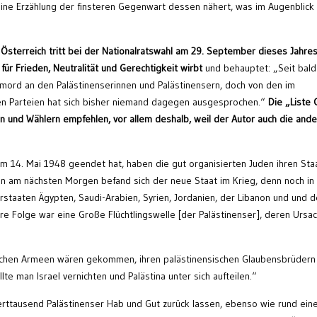
ine Erzählung der finsteren Gegenwart dessen nähert, was im Augenblick 
 Österreich tritt bei der Nationalratswahl am 29. September dieses Jahres
ür Frieden, Neutralität und Gerechtigkeit wirbt
und behauptet: „Seit bald
rmord an den Palästinenserinnen und Palästinensern, doch von den im
nen Parteien hat sich bisher niemand dagegen ausgesprochen.“
Die „Liste
n und Wählern empfehlen, vor allem deshalb, weil der Autor auch die and
 14. Mai 1948 geendet hat, haben die gut organisierten Juden ihren Sta
n am nächsten Morgen befand sich der neue Staat im Krieg, denn noch in
staaten Ägypten, Saudi-Arabien, Syrien, Jordanien, der Libanon und und d
bare Folge war eine Große Flüchtlingswelle [der Palästinenser], deren Ursa
bischen Armeen wären gekommen, ihren palästinensischen Glaubensbrüdern
lte man Israel vernichten und Palästina unter sich aufteilen.“
rttausend Palästinenser Hab und Gut zurück lassen, ebenso wie rund ein