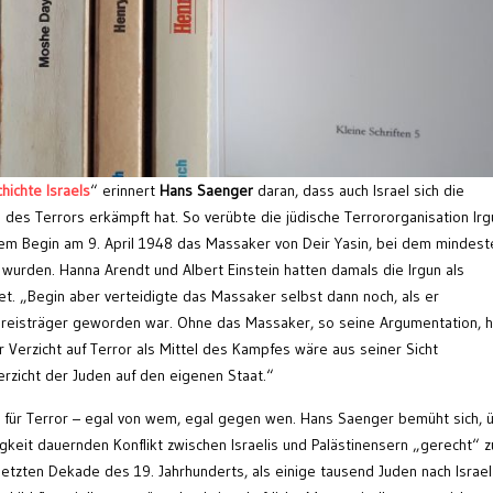
hichte Israels
“ erinnert
Hans Saenger
daran, dass auch Israel sich die
 des Terrors erkämpft hat. So verübte die jüdische Terrororganisation Irg
 Begin am 9. April 1948 das Massaker von Deir Yasin, bei dem mindest
urden. Hanna Arendt und Albert Einstein hatten damals die Irgun als
et. „Begin aber verteidigte das Massaker selbst dann noch, als er
preisträger geworden war. Ohne das Massaker, so seine Argumentation, h
r Verzicht auf Terror als Mittel des Kampfes wäre aus seiner Sicht
zicht der Juden auf den eigenen Staat.“
ng für Terror – egal von wem, egal gegen wen. Hans Saenger bemüht sich, 
igkeit dauernden Konflikt zwischen Israelis und Palästinensern „gerecht“ z
 letzten Dekade des 19. Jahrhunderts, als einige tausend Juden nach Israel