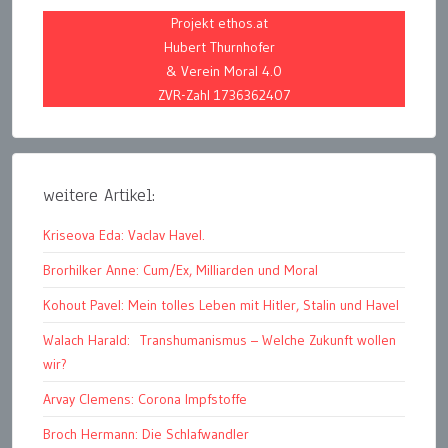
Projekt ethos.at
Hubert Thurnhofer
& Verein Moral 4.0
ZVR-Zahl 1736362407
weitere Artikel:
Kriseova Eda: Vaclav Havel.
Brorhilker Anne: Cum/Ex, Milliarden und Moral
Kohout Pavel: Mein tolles Leben mit Hitler, Stalin und Havel
Walach Harald: Transhumanismus – Welche Zukunft wollen
wir?
Arvay Clemens: Corona Impfstoffe
Broch Hermann: Die Schlafwandler