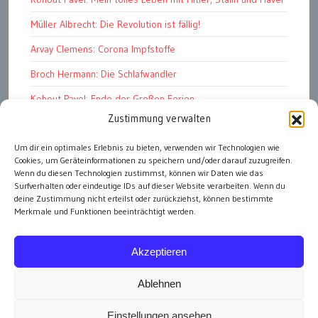
Müller Albrecht: Die Revolution ist fällig!
Arvay Clemens: Corona Impfstoffe
Broch Hermann: Die Schlafwandler
Kohout Pavel: Ende der Großen Ferien
Zustimmung verwalten
Bonelli Raphael: Kopflos
Um dir ein optimales Erlebnis zu bieten, verwenden wir Technologien wie
Luczak Andreas: Deutschlands Energiewende
Cookies, um Geräteinformationen zu speichern und/oder darauf zuzugreifen.
Sloterdijk Peter: Der Fürst und seine Erben
Wenn du diesen Technologien zustimmst, können wir Daten wie das
Surfverhalten oder eindeutige IDs auf dieser Website verarbeiten. Wenn du
deine Zustimmung nicht erteilst oder zurückziehst, können bestimmte
Merkmale und Funktionen beeinträchtigt werden.
alle Artikel
Akzeptieren
Ablehnen
Einstellungen ansehen
Impressum