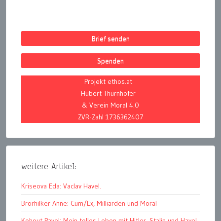
Brief senden
Spenden
Projekt ethos.at
Hubert Thurnhofer
& Verein Moral 4.0
ZVR-Zahl 1736362407
weitere Artikel:
Kriseova Eda: Vaclav Havel.
Brorhilker Anne: Cum/Ex, Milliarden und Moral
Kohout Pavel: Mein tolles Leben mit Hitler, Stalin und Havel